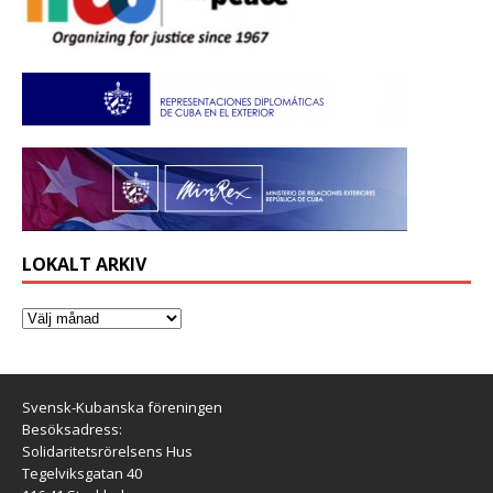
LOKALT ARKIV
Svensk-Kubanska föreningen
Besöksadress:
Solidaritetsrörelsens Hus
Tegelviksgatan 40