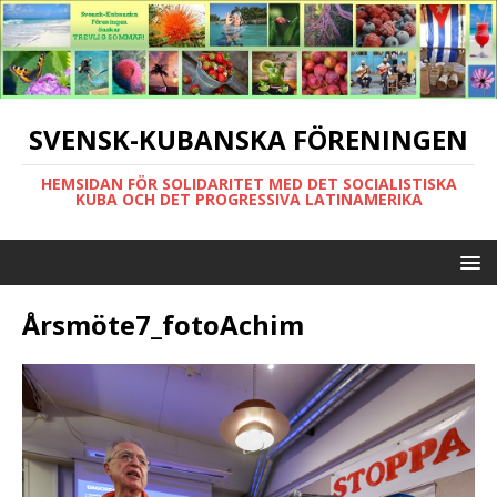
SVENSK-KUBANSKA FÖRENINGEN
HEMSIDAN FÖR SOLIDARITET MED DET SOCIALISTISKA
KUBA OCH DET PROGRESSIVA LATINAMERIKA
Årsmöte7_fotoAchim