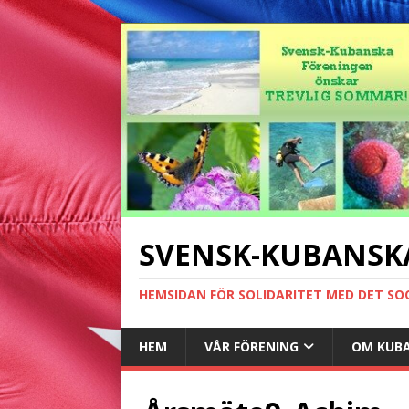
SVENSK-KUBANSK
HEMSIDAN FÖR SOLIDARITET MED DET SO
HEM
VÅR FÖRENING
OM KUB