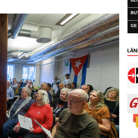
BL
BU
GE
LÄN