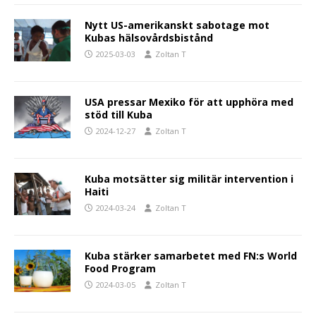
Nytt US-amerikanskt sabotage mot
Kubas hälsovårdsbistånd
2025-03-03
Zoltan T
USA pressar Mexiko för att upphöra med
stöd till Kuba
2024-12-27
Zoltan T
Kuba motsätter sig militär intervention i
Haiti
2024-03-24
Zoltan T
Kuba stärker samarbetet med FN:s World
Food Program
2024-03-05
Zoltan T