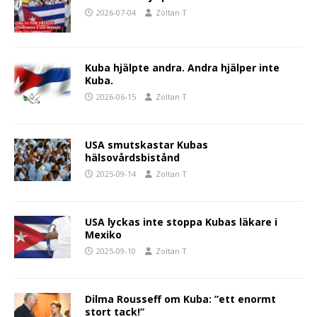
2026-07-04
Zoltan T
Kuba hjälpte andra. Andra hjälper inte
Kuba.
2026-06-15
Zoltan T
USA smutskastar Kubas
hälsovårdsbistånd
2025-09-14
Zoltan T
USA lyckas inte stoppa Kubas läkare i
Mexiko
2025-09-10
Zoltan T
Dilma Rousseff om Kuba: ”ett enormt
stort tack!”