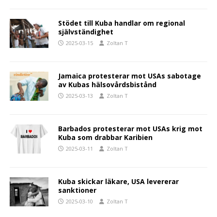
Stödet till Kuba handlar om regional
självständighet
2025-03-15
Zoltan T
Jamaica protesterar mot USAs sabotage
av Kubas hälsovårdsbistånd
2025-03-13
Zoltan T
Barbados protesterar mot USAs krig mot
Kuba som drabbar Karibien
2025-03-11
Zoltan T
Kuba skickar läkare, USA levererar
sanktioner
2025-03-10
Zoltan T