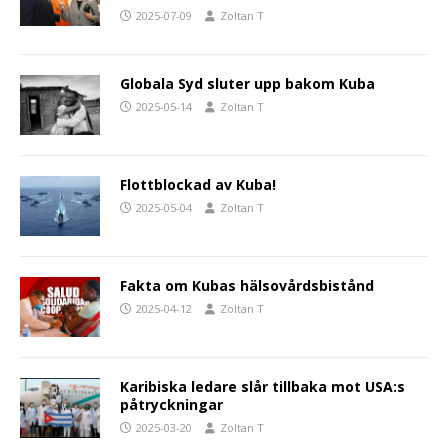
2025-07-09
Zoltan T
Globala Syd sluter upp bakom Kuba
2025-05-14
Zoltan T
Flottblockad av Kuba!
2025-05-04
Zoltan T
Fakta om Kubas hälsovårdsbistånd
2025-04-12
Zoltan T
Karibiska ledare slår tillbaka mot USA:s
påtryckningar
2025-03-20
Zoltan T