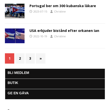
Portugal ber om 300 kubanska läkare
2023-07-15
Christine
USA erbjuder bistånd efter orkanen Ian
2022-10-19
Christine
1
2
3
»
BLI MEDLEM
BUTIK
GE EN GÅVA