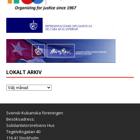
LOKALT ARKIV
Svensk-Kubanska föreningen
Besöksadress:
Solidaritetsrörelsens Hus
Tegelviksgatan 40
116 41 Stockholm