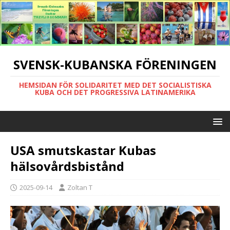
SVENSK-KUBANSKA FÖRENINGEN
HEMSIDAN FÖR SOLIDARITET MED DET SOCIALISTISKA
KUBA OCH DET PROGRESSIVA LATINAMERIKA
USA smutskastar Kubas
hälsovårdsbistånd
2025-09-14
Zoltan T