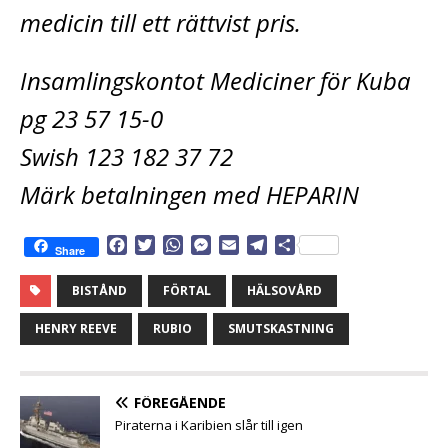
medicin till ett rättvist pris.
Insamlingskontot Mediciner för Kuba
pg 23 57 15-0
Swish 123 182 37 72
Märk betalningen med HEPARIN
F
T
W
M
E
T
D
Share
a
w
h
e
m
e
e
c
i
a
s
a
l
l
BISTÅND
FÖRTAL
HÄLSOVÅRD
e
t
t
s
i
e
a
b
t
s
e
l
g
HENRY REEVE
RUBIO
SMUTSKASTNING
o
e
A
n
r
o
r
p
g
a
k
p
e
m
FÖREGÅENDE
r
Piraterna i Karibien slår till igen