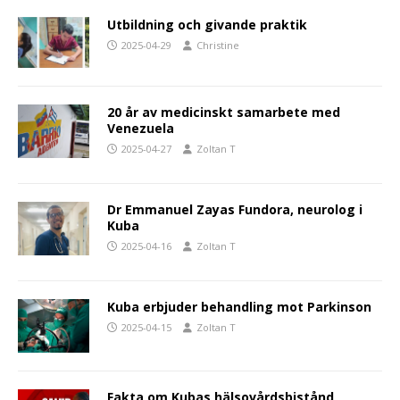
Utbildning och givande praktik
2025-04-29
Christine
20 år av medicinskt samarbete med
Venezuela
2025-04-27
Zoltan T
Dr Emmanuel Zayas Fundora, neurolog i
Kuba
2025-04-16
Zoltan T
Kuba erbjuder behandling mot Parkinson
2025-04-15
Zoltan T
Fakta om Kubas hälsovårdsbistånd