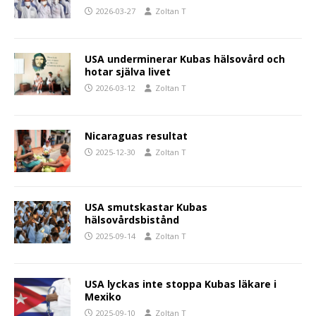
2026-03-27
Zoltan T
USA underminerar Kubas hälsovård och
hotar själva livet
2026-03-12
Zoltan T
Nicaraguas resultat
2025-12-30
Zoltan T
USA smutskastar Kubas
hälsovårdsbistånd
2025-09-14
Zoltan T
USA lyckas inte stoppa Kubas läkare i
Mexiko
2025-09-10
Zoltan T