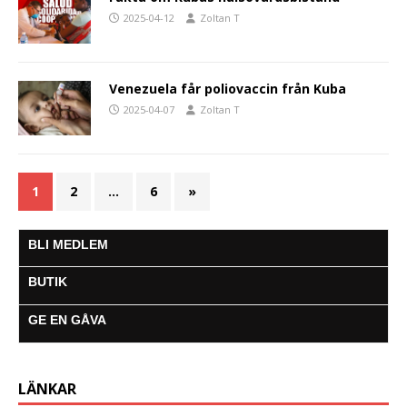
2025-04-12
Zoltan T
Venezuela får poliovaccin från Kuba
2025-04-07
Zoltan T
1
2
…
6
»
BLI MEDLEM
BUTIK
GE EN GÅVA
LÄNKAR