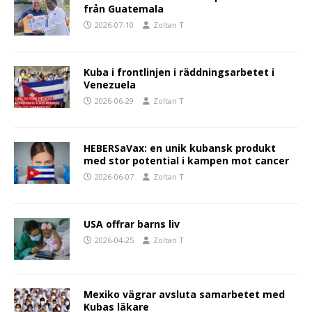
från Guatemala
2026-07-10
Zoltan T
Kuba i frontlinjen i räddningsarbetet i
Venezuela
2026-06-29
Zoltan T
HEBERSaVax: en unik kubansk produkt
med stor potential i kampen mot cancer
2026-06-07
Zoltan T
USA offrar barns liv
2026-04-25
Zoltan T
Mexiko vägrar avsluta samarbetet med
Kubas läkare