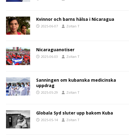
Kvinnor och barns hälsa i Nicaragua
2025-06-07
Zoltan T
Nicaraguanotiser
2025-06-03
Zoltan T
Sanningen om kubanska medicinska
uppdrag
2025-05-29
Zoltan T
Globala Syd sluter upp bakom Kuba
2025-05-14
Zoltan T