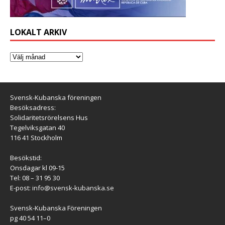
LOKALT ARKIV
Svensk-Kubanska föreningen
Besöksadress:
Solidaritetsrörelsens Hus
Tegelviksgatan 40
116 41 Stockholm
Besökstid:
Onsdagar kl 09-15
Tel: 08 – 31 95 30
E-post:
info@svensk-kubanska.se
Svensk-Kubanska Föreningen
pg 40 54 11–0