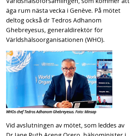
Världshälsoförsamlingen, som kommer att
äga rum nästa vecka i Genève. På mötet
deltog också dr Tedros Adhanom
Ghebreyesus, generaldirektör för
Världshälsoorganisationen (WHO).
WHOs chef Tedros Adhanom Ghebreyesus. Foto: Minsap
Vid avslutningen av mötet, som leddes av
Dr Jane Ruth Aceng Ocero, hälsominister i