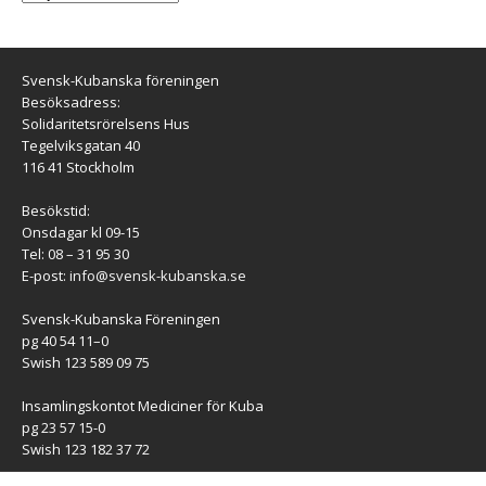
Svensk-Kubanska föreningen
Besöksadress:
Solidaritetsrörelsens Hus
Tegelviksgatan 40
116 41 Stockholm
Besökstid:
Onsdagar kl 09-15
Tel: 08 – 31 95 30
E-post:
info@svensk-kubanska.se
Svensk-Kubanska Föreningen
pg 40 54 11–0
Swish 123 589 09 75
Insamlingskontot Mediciner för Kuba
pg 23 57 15-0
Swish 123 182 37 72