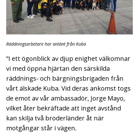
Räddningsarbetare har anlänt från Kuba
”I ett ögonblick av djup enighet välkomnar
vi med öppna hjärtan den särsk
ilda
räddnings- och bärgningsbrigaden från
vårt älskade Kuba. Vid deras ankomst togs
de emot av vår ambassadör, Jorge Mayo,
vilket åter bekräftade att inget avstånd
kan skilja två broderländer åt när
motgångar står i vägen.