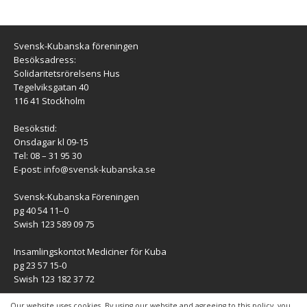
Svensk-Kubanska föreningen
Besöksadress:
Solidaritetsrörelsens Hus
Tegelviksgatan 40
116 41 Stockholm
Besökstid:
Onsdagar kl 09-15
Tel: 08 – 31 95 30
E-post:
info@svensk-kubanska.se
Svensk-Kubanska Föreningen
pg 40 54 11–0
Swish 123 589 09 75
Insamlingskontot Mediciner för Kuba
pg 23 57 15-0
Swish 123 182 37 72
KONTAKT
Our website uses cookies. By using our website and agreeing to this policy, you