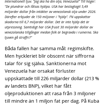
Internationell tjuv. ”Jag ska ha din olja, Venezuela!” Till höger:
”De plundrar och låtsas hjälpa. USA har beslagtagit 5,49
miljarder dollar från intäkter av venezolansk olja under 2026.
Därefter erbjuder de 150 miljoner i ”hjälp”. FN uppskattar
skadorna till 6,7 miljarder dollar. Det är inte hjälp det är
utpressning. Samtidigt har USA frusit 30 miljarder dollar av
venezolanska tillgångar medan folk är begravda i ruinerna. Ska
tjuven gå straffri?”
Båda fallen har samma mål: regimskifte.
Men hyckleriet blir obscent när siffrorna
talar för sig själva. Sanktionerna mot
Venezuela har orsakat förluster
uppskattade till 226 miljarder dollar (213 %
av landets BNP), vilket har fått
oljeproduktionen att rasa från 3 miljoner
till mindre än 1 miljon fat per dag. På Kuba