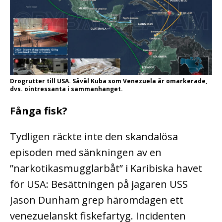
Drogrutter till USA. Såväl Kuba som Venezuela är omarkerade,
dvs. ointressanta i sammanhanget.
Fånga fisk?
Tydligen räckte inte den skandalösa
episoden med sänkningen av en
”narkotikasmugglarbåt” i Karibiska havet
för USA: Besättningen på jagaren USS
Jason Dunham grep häromdagen ett
venezuelanskt fiskefartyg. Incidenten