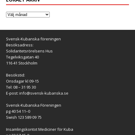
Svensk-Kubanska föreningen
Besöksadress:
Solidaritetsrörelsens Hus
Tegelviksgatan 40
116 41 Stockholm
Besökstid:
Onsdagar kl 09-15
Tel: 08 – 31 95 30
E-post:
info@svensk-kubanska.se
Svensk-Kubanska Föreningen
pg 40 54 11–0
Swish 123 589 09 75
Insamlingskontot Mediciner för Kuba