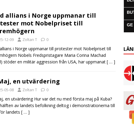
BL
BU
d allians i Norge uppmanar till
tester mot Nobelpriset till
GE
tremhögern
25-12-09
Zoltan T
0
allians i Norge uppmanar till protester mot Nobelpriset till
LÄN
mhögern Nobels Fredspristagare Maria Corina Machad
 stöder en militär aggression från USA, har uppmanat
[ … ]
Maj, en utvärdering
25-05-08
Zoltan T
0
j, en utvärdering Hur var det nu med första maj på Kuba?
hälften av landets befolkning deltog i demonstrationerna till
för landets
[ … ]