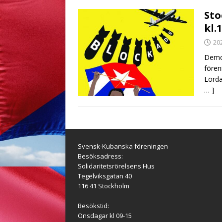
Sto
kl.
20
Demon
fören
Lörda
… ]
Svensk-Kubanska föreningen
Besöksadress:
Solidaritetsrörelsens Hus
Tegelviksgatan 40
116 41 Stockholm
Besökstid:
Onsdagar kl 09-15