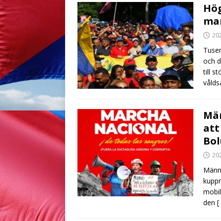
Hög
man
20
Tusen
och d
till 
vålds
Män
att
Bol
20
Männi
kuppr
mobil
den
[