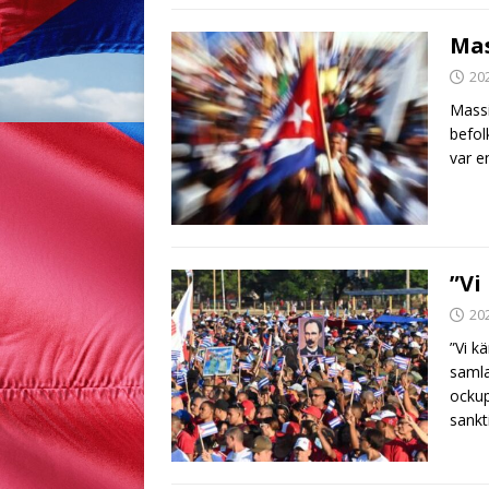
Mas
20
Massi
befol
var e
”Vi
20
”Vi k
samla
ocku
sank