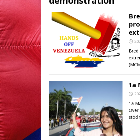
demonstration
Bre
pro
ex
20
Bred 
extre
(MCM)
1a 
20
1a Ma
Över 
stöd 