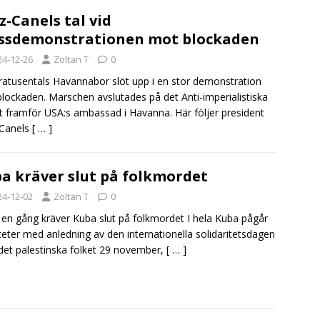
z-Canels tal vid
ssdemonstrationen mot blockaden
24-12-26
Zoltan T
0
atusentals Havannabor slöt upp i en stor demonstration
lockaden. Marschen avslutades på det Anti-imperialistiska
t framför USA:s ambassad i Havanna. Här följer president
-Canels
[ … ]
a kräver slut på folkmordet
24-12-02
Zoltan T
0
en gång kräver Kuba slut på folkmordet I hela Kuba pågår
iteter med anledning av den internationella solidaritetsdagen
et palestinska folket 29 november,
[ … ]