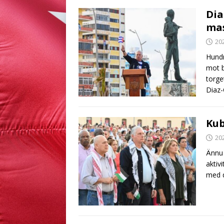
Dia
ma
20
Hundr
mot b
torge
Diaz
Kub
20
Ännu 
aktiv
med d