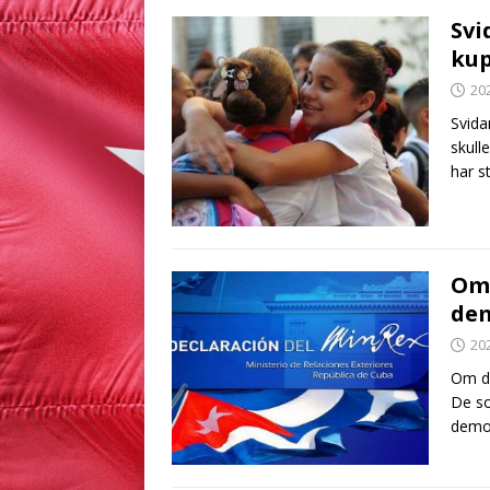
Svi
kup
20
Svida
skull
har s
Om 
dem
20
Om de
De so
demon