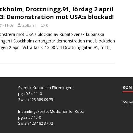
ckholm, Drottningg.91, lördag 2 april
13: Demonstration mot USA:s blockad!
21-11-03
Zoltan T
0
strera mot USA:s blockad av Kuba! Svensk-kubanska
ingen i Stockholm arrangerar demonstration mot blockaden
gen 2 april. Vi träffas kl 13.00 vid Drottninggatan 91, mitt
[
KON
Svensk-Kubanska Föreningen
pg 40 54 11–0
Swish 123 589 09 75
Konta
Insamlingskontot Mediciner för Kuba
pg 23 57 15-0
Swish 123 182 37 72