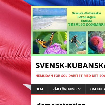
SVENSK-KUBANSK
HEMSIDAN FÖR SOLIDARITET MED DET SO
HEM
VÅR FÖRENING
OM KUB