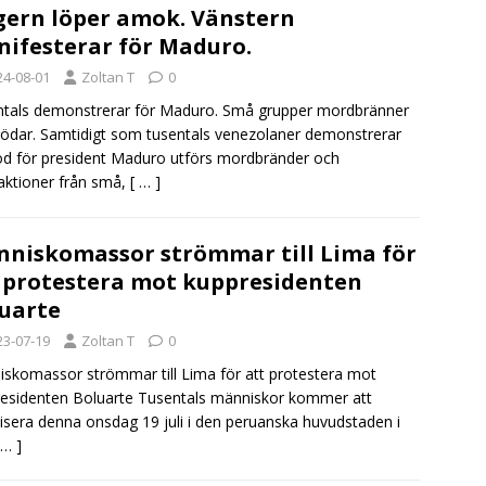
ern löper amok. Vänstern
ifesterar för Maduro.
24-08-01
Zoltan T
0
tals demonstrerar för Maduro. Små grupper mordbränner
ödar. Samtidigt som tusentals venezolaner demonstrerar
stöd för president Maduro utförs mordbränder och
aktioner från små,
[ … ]
niskomassor strömmar till Lima för
 protestera mot kuppresidenten
uarte
23-07-19
Zoltan T
0
skomassor strömmar till Lima för att protestera mot
esidenten Boluarte Tusentals människor kommer att
isera denna onsdag 19 juli i den peruanska huvudstaden i
 … ]