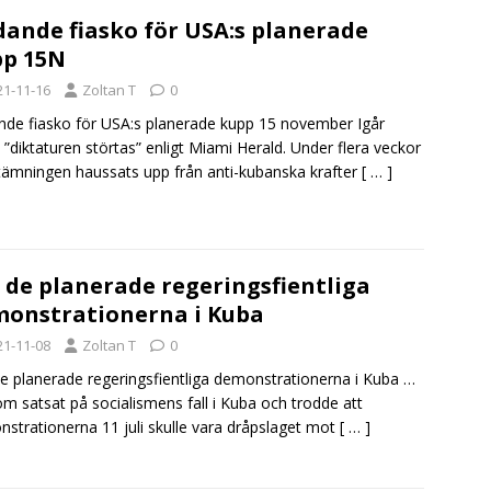
dande fiasko för USA:s planerade
p 15N
21-11-16
Zoltan T
0
nde fiasko för USA:s planerade kupp 15 november Igår
e ”diktaturen störtas” enligt Miami Herald. Under flera veckor
tämningen haussats upp från anti-kubanska krafter
[ … ]
de planerade regeringsfientliga
onstrationerna i Kuba
21-11-08
Zoltan T
0
 planerade regeringsfientliga demonstrationerna i Kuba …
m satsat på socialismens fall i Kuba och trodde att
strationerna 11 juli skulle vara dråpslaget mot
[ … ]