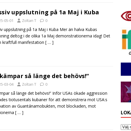
siv uppslutning på 1a Maj i Kuba
25-05-01
Zoltan T
0
v uppslutning på 1a Maj i Kuba Mer än halva Kubas
kning deltog i de olika 1a Maj demonstrationerna idag! Det
n kraftfull manifestation
[ … ]
 kämpar så länge det behövs!”
25-03-04
Zoltan T
0
ämpar så länge det behövs!” Inför USAs ökade aggression
des tiotusentals kubaner för att demonstrera mot USA:s
pation av Guantánamobukten, mot blockaden, mot
LOK
tionerna
[ … ]