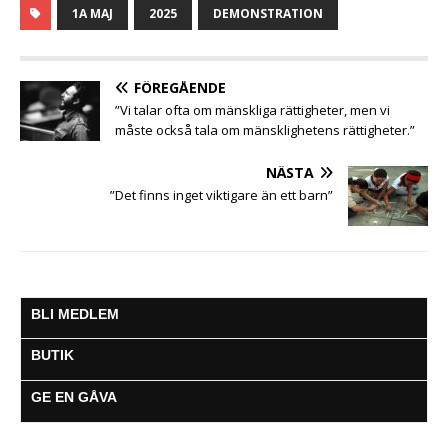
c
i
a
s
a
l
l
1A MAJ
2025
DEMONSTRATION
e
t
t
s
i
e
a
b
t
s
e
l
g
o
e
A
n
r
o
r
p
g
a
FÖREGÅENDE
k
p
e
m
”Vi talar ofta om mänskliga rättigheter, men vi
r
måste också tala om mänsklighetens rättigheter.”
NÄSTA
”Det finns inget viktigare än ett barn”
BLI MEDLEM
BUTIK
GE EN GÅVA