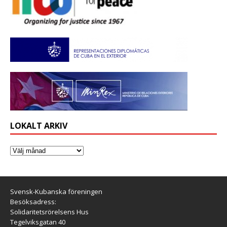
LOKALT ARKIV
Svensk-Kubanska föreningen
Besöksadress:
Solidaritetsrörelsens Hus
Tegelviksgatan 40