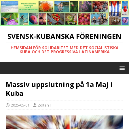
SVENSK-KUBANSKA FÖRENINGEN
HEMSIDAN FÖR SOLIDARITET MED DET SOCIALISTISKA
KUBA OCH DET PROGRESSIVA LATINAMERIKA
Massiv uppslutning på 1a Maj i
Kuba
2025-05-01
Zoltan T