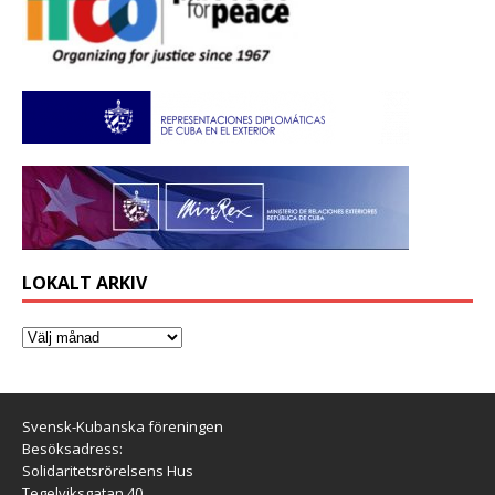
LOKALT ARKIV
Svensk-Kubanska föreningen
Besöksadress:
Solidaritetsrörelsens Hus
Tegelviksgatan 40