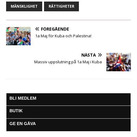
b
t
s
e
l
g
MÄNSKLIGHET
RÄTTIGHETER
o
e
A
n
r
o
r
p
g
a
k
p
e
m
FÖREGÅENDE
r
1a Maj för Kuba och Palestina!
NÄSTA
Massiv uppslutning på 1a Maj i Kuba
BLI MEDLEM
BUTIK
GE EN GÅVA