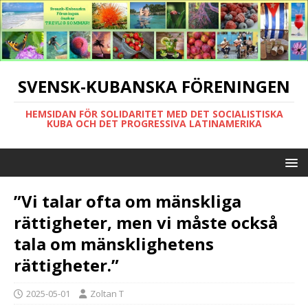
SVENSK-KUBANSKA FÖRENINGEN
HEMSIDAN FÖR SOLIDARITET MED DET SOCIALISTISKA
KUBA OCH DET PROGRESSIVA LATINAMERIKA
”Vi talar ofta om mänskliga
rättigheter, men vi måste också
tala om mänsklighetens
rättigheter.”
2025-05-01
Zoltan T