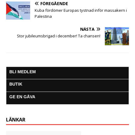
o
r
p
g
a
FÖREGÅENDE
k
p
e
m
Kuba fördömer Europas tystnad inför massakern i
r
Palestina
NÄSTA
Stor jubileumsbrigad i december! Ta chansen!
BLI MEDLEM
BUTIK
GE EN GÅVA
LÄNKAR