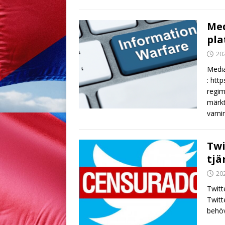
Med
pla
20
Media
: htt
regim
märkt
varni
Twi
tjä
20
Twitt
Twitt
behöv