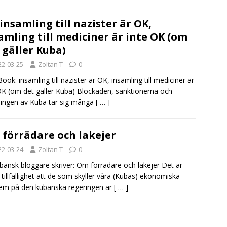
 insamling till nazister är OK,
amling till mediciner är inte OK (om
 gäller Kuba)
22-03-25
Zoltan T
0
ook: insamling till nazister är OK, insamling till mediciner är
OK (om det gäller Kuba) Blockaden, sanktionerna och
ingen av Kuba tar sig många
[ … ]
förrädare och lakejer
22-03-24
Zoltan T
0
bansk bloggare skriver: Om förrädare och lakejer Det är
 tillfällighet att de som skyller våra (Kubas) ekonomiska
em på den kubanska regeringen är
[ … ]