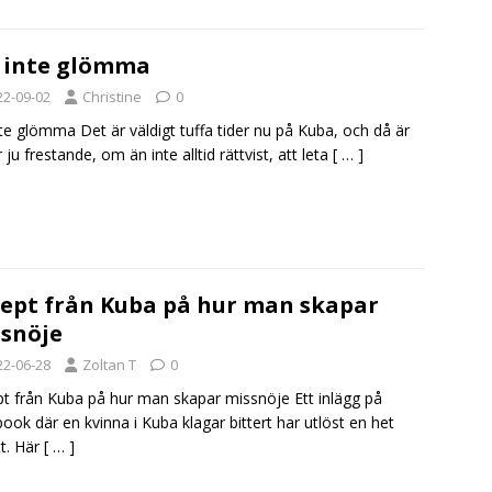
 inte glömma
22-09-02
Christine
0
nte glömma Det är väldigt tuffa tider nu på Kuba, och då är
 ju frestande, om än inte alltid rättvist, att leta
[ … ]
ept från Kuba på hur man skapar
snöje
22-06-28
Zoltan T
0
t från Kuba på hur man skapar missnöje Ett inlägg på
ook där en kvinna i Kuba klagar bittert har utlöst en het
t. Här
[ … ]