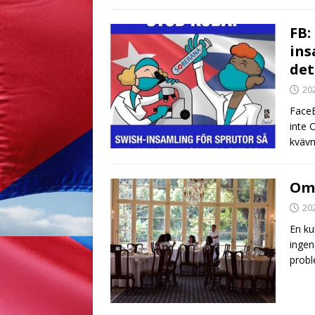
FB:
ins
det
20
FaceB
inte 
kvävn
Om 
20
En ku
ingen
probl