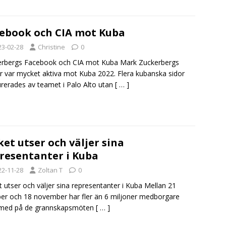
ebook och CIA mot Kuba
23-02-28
Christine
0
erbergs Facebook och CIA mot Kuba Mark Zuckerbergs
r var mycket aktiva mot Kuba 2022. Flera kubanska sidor
rerades av teamet i Palo Alto utan
[ … ]
ket utser och väljer sina
resentanter i Kuba
22-11-28
Zoltan T
0
t utser och väljer sina representanter i Kuba Mellan 21
er och 18 november har fler än 6 miljoner medborgare
t med på de grannskapsmöten
[ … ]