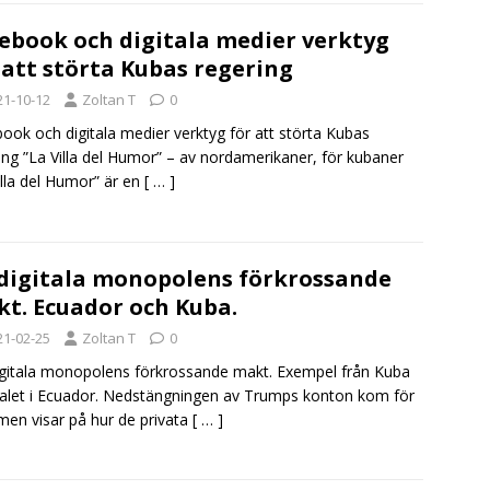
ebook och digitala medier verktyg
 att störta Kubas regering
21-10-12
Zoltan T
0
ook och digitala medier verktyg för att störta Kubas
ing ”La Villa del Humor” – av nordamerikaner, för kubaner
illa del Humor” är en
[ … ]
digitala monopolens förkrossande
t. Ecuador och Kuba.
21-02-25
Zoltan T
0
gitala monopolens förkrossande makt. Exempel från Kuba
alet i Ecuador. Nedstängningen av Trumps konton kom för
men visar på hur de privata
[ … ]