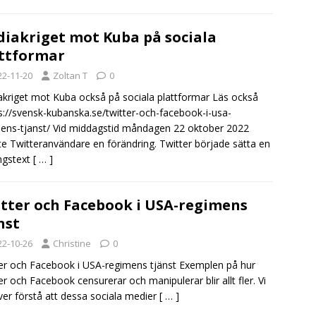
iakriget mot Kuba på sociala
ttformar
22-11-20
Zoltan T
0
kriget mot Kuba också på sociala plattformar Läs också
ps://svensk-kubanska.se/twitter-och-facebook-i-usa-
ens-tjanst/ Vid middagstid måndagen 22 oktober 2022
e Twitteranvändare en förändring. Twitter började sätta en
ngstext
[ … ]
tter och Facebook i USA-regimens
nst
22-10-26
Christine
0
er och Facebook i USA-regimens tjänst Exemplen på hur
er och Facebook censurerar och manipulerar blir allt fler. Vi
er förstå att dessa sociala medier
[ … ]