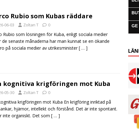
BL
BU
co Rubio som Kubas räddare
26-06-03
Zoltan T
0
GE
 Rubio som lösningen för Kuba, enligt sociala medier
r de senaste månaderna har man kunnat se en ökande
ro på sociala medier av utrikesminister
[ … ]
LÄN
 kognitiva krigföringen mot Kuba
26-05-30
Zoltan T
0
ognitiva krigföringen mot Kuba En krigföring inriktad på
tankar, hjärnor, intellekt och förstånd. Det är inte spontant.
r inte organiskt. Det som
[ … ]