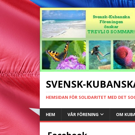
SVENSK-KUBANSK
HEMSIDAN FÖR SOLIDARITET MED DET SO
HEM
VÅR FÖRENING
OM KUB