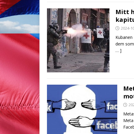
Mitt 
kapit
2024-1
Kubanen E
dem som ä
… ]
Met
mot
20
Metas
Meta 
Faceb