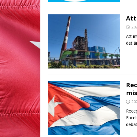
Att
20
Att i
det är
Rec
mis
20
Recep
Faceb
debat