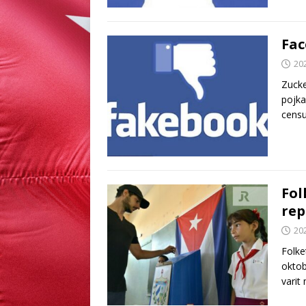
Fac
20
Zuck
pojka
censu
Fol
rep
20
Folke
oktob
vari