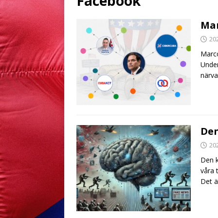
Facebook
Mar
20
Marco
Unde
närva
Den
20
Den k
våra 
Det ä