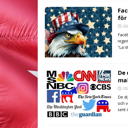
Fac
för
20
Faceb
reger
”La V
De 
mak
20
De di
och v
sent 