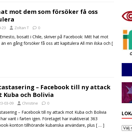
hat mot dem som försöker få oss
ulera
0-23
Zoltan T
0
rnesto, bosatt i Chile, skriver på Facebook: Mitt hat mot
n en gång försöker få oss att kapitulera All min ilska och
[
astasering – Facebook till ny attack
 Kuba och Bolivia
23-03-09
Christine
0
tasering – Facebook till ny attack mot Kuba och Bolivia
LOK
har varit i farten igen. Företaget har inaktiverat 363
ook-konton tillhörande kubanska användare, plus
[ … ]