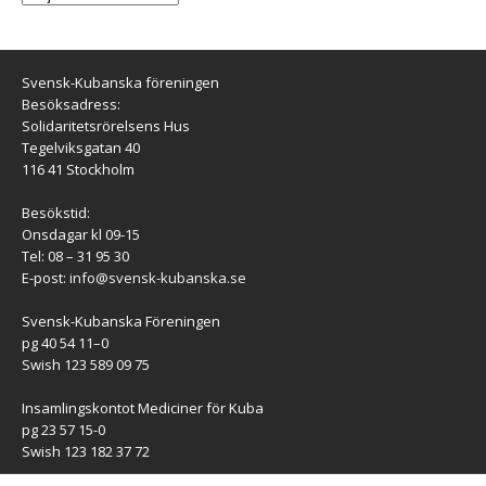
Svensk-Kubanska föreningen
Besöksadress:
Solidaritetsrörelsens Hus
Tegelviksgatan 40
116 41 Stockholm
Besökstid:
Onsdagar kl 09-15
Tel: 08 – 31 95 30
E-post:
info@svensk-kubanska.se
Svensk-Kubanska Föreningen
pg 40 54 11–0
Swish 123 589 09 75
Insamlingskontot Mediciner för Kuba
pg 23 57 15-0
Swish 123 182 37 72