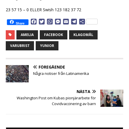
23 57 15 – 0 ELLER Swish 123 182 37 72
F
T
W
M
E
T
D
Share
a
w
h
e
m
e
e
c
i
a
s
a
l
l
AMELIA
FACEBOOK
KLAGOMÅL
e
t
t
s
i
e
a
b
t
s
e
l
g
VARUBRIST
YUNIOR
o
e
A
n
r
o
r
p
g
a
k
p
e
m
FÖREGÅENDE
r
Några notiser från Latinamerika
NÄSTA
Washington Post om Kubas pionjärarbete för
Covidvaccinering av barn