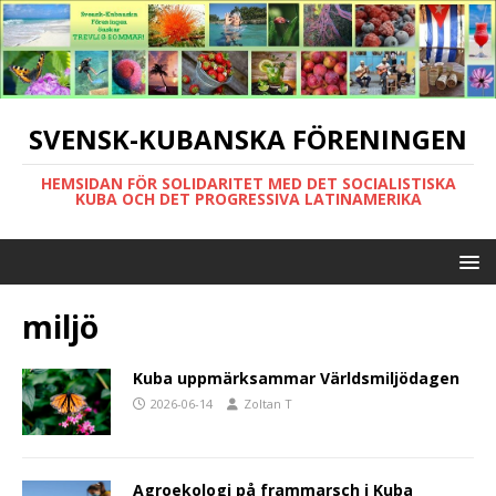
SVENSK-KUBANSKA FÖRENINGEN
HEMSIDAN FÖR SOLIDARITET MED DET SOCIALISTISKA
KUBA OCH DET PROGRESSIVA LATINAMERIKA
miljö
Kuba uppmärksammar Världsmiljödagen
2026-06-14
Zoltan T
Agroekologi på frammarsch i Kuba