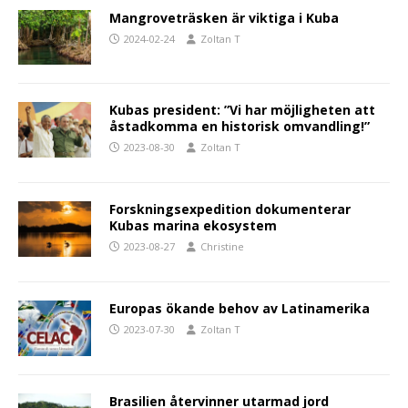
Mangroveträsken är viktiga i Kuba
2024-02-24
Zoltan T
Kubas president: ”Vi har möjligheten att
åstadkomma en historisk omvandling!”
2023-08-30
Zoltan T
Forskningsexpedition dokumenterar
Kubas marina ekosystem
2023-08-27
Christine
Europas ökande behov av Latinamerika
2023-07-30
Zoltan T
Brasilien återvinner utarmad jord