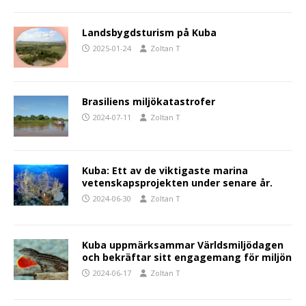
Landsbygdsturism på Kuba
2025-01-24
Zoltan T
Brasiliens miljökatastrofer
2024-07-11
Zoltan T
Kuba: Ett av de viktigaste marina
vetenskapsprojekten under senare år.
2024-06-30
Zoltan T
Kuba uppmärksammar Världsmiljödagen
och bekräftar sitt engagemang för miljön
2024-06-17
Zoltan T