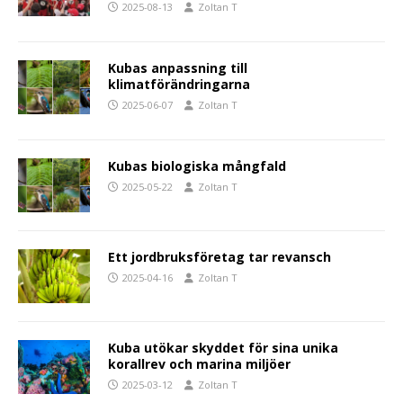
2025-08-13
Zoltan T
Kubas anpassning till
klimatförändringarna
2025-06-07
Zoltan T
Kubas biologiska mångfald
2025-05-22
Zoltan T
Ett jordbruksföretag tar revansch
2025-04-16
Zoltan T
Kuba utökar skyddet för sina unika
korallrev och marina miljöer
2025-03-12
Zoltan T