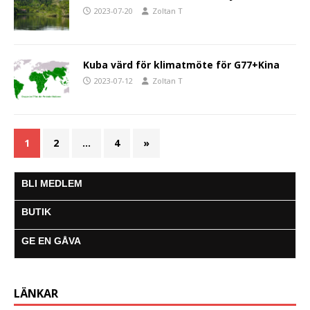
2023-07-20
Zoltan T
Kuba värd för klimatmöte för G77+Kina
2023-07-12
Zoltan T
1
2
…
4
»
BLI MEDLEM
BUTIK
GE EN GÅVA
LÄNKAR