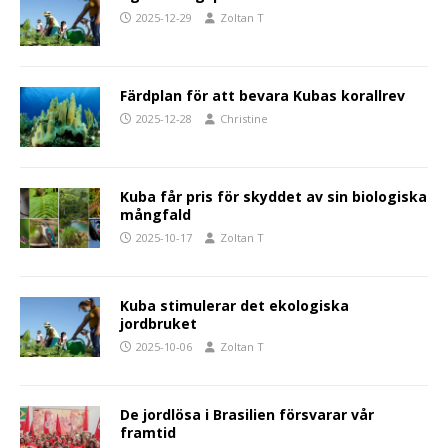
2025-12-29
Zoltan T
Färdplan för att bevara Kubas korallrev
2025-12-28
Christine
Kuba får pris för skyddet av sin biologiska
mångfald
2025-10-17
Zoltan T
Kuba stimulerar det ekologiska
jordbruket
2025-10-06
Zoltan T
De jordlösa i Brasilien försvarar vår
framtid