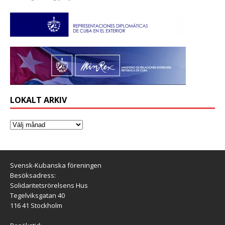
LOKALT ARKIV
Svensk-Kubanska föreningen
Besöksadress:
Solidaritetsrörelsens Hus
Tegelviksgatan 40
116 41 Stockholm