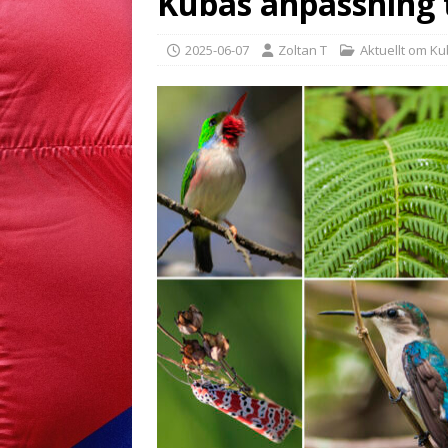
Kubas anpassning t
2025-06-07
Zoltan T
Aktuellt om K