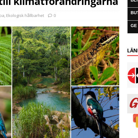
ill klimatförändringarna
BL
BU
uba
,
Ekologisk hållbarhet
0
GE
LÄN