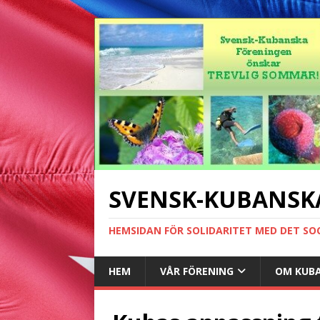
SVENSK-KUBANSK
HEMSIDAN FÖR SOLIDARITET MED DET SO
HEM
VÅR FÖRENING
OM KUB