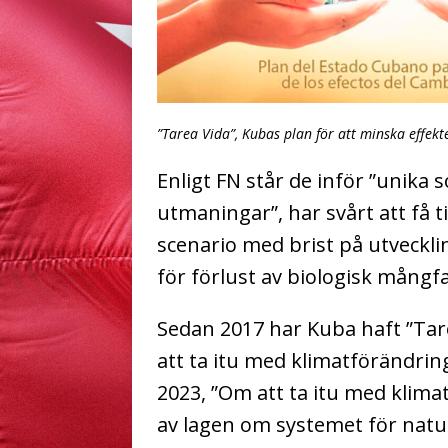
”Tarea Vida”, Kubas plan för att minska effek
Enligt FN står de inför ”unika
utmaningar”, har svårt att få til
scenario med brist på utvecklin
för förlust av biologisk mångf
Sedan 2017 har Kuba haft ”Tarea
att ta itu med klimatförändrin
2023, ”Om att ta itu med klim
av lagen om systemet för natu