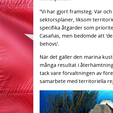
”Vi har gjort framsteg. Var oc
sektorsplaner, liksom territori
specifika åtgärder som priori
Casañas, men bedömde att ’det
behövs’.
När det gäller den marina kus
många resultat i återhämtning
tack vare förvaltningen av för
samarbete med territoriella re