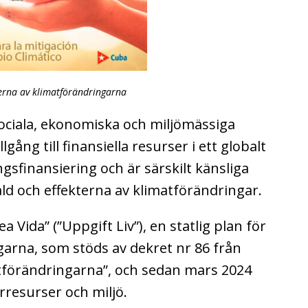
terna av klimatförändringarna
 sociala, ekonomiska och miljömässiga
lgång till finansiella resurser i ett globalt
gsfinansiering och är särskilt känsliga
ald och effekterna av klimatförändringar.
 Vida” (”Uppgift Liv”), en statlig plan för
garna, som stöds av dekret nr 86 från
atförändringarna”, och sedan mars 2024
rresurser och miljö.