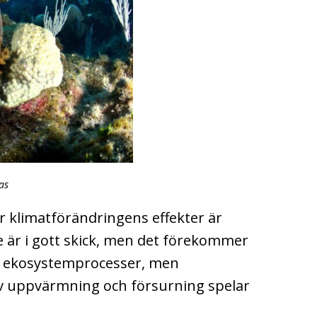
as
ör klimatförändringens effekter är
de är i gott skick, men det förekommer
ns ekosystemprocesser, men
av uppvärmning och försurning spelar