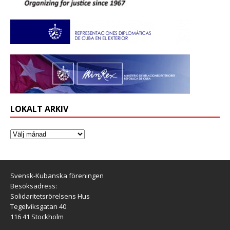
LOKALT ARKIV
Svensk-Kubanska föreningen
Besöksadress:
Solidaritetsrörelsens Hus
Tegelviksgatan 40
116 41 Stockholm