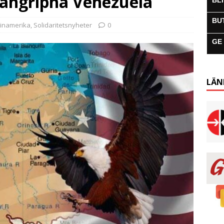
t angripna Venezuela
BL
BU
tinamerika
,
Solidaritetsnyheter
0
GE
LÄN