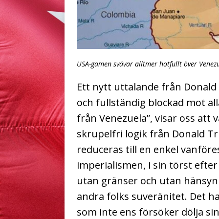
USA-gamen svävar alltmer hotfullt över Venezue
Ett nytt uttalande från Donald 
och fullständig blockad mot al
från Venezuela”, visar oss att 
skrupelfri logik från Donald T
reduceras till en enkel vanföre
imperialismen, i sin törst efte
utan gränser och utan hänsyn ti
andra folks suveränitet. Det 
som inte ens försöker dölja si