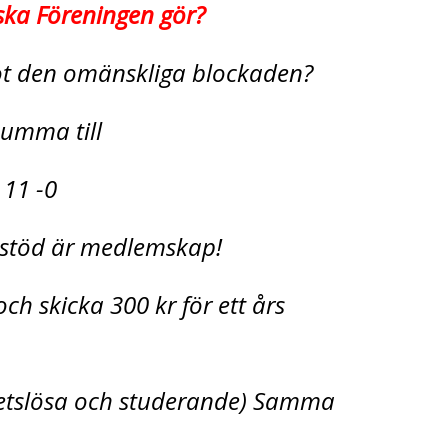
ska Föreningen gör?
mot den omänskliga blockaden?
 summa till
 11 -0
t stöd är medlemskap!
ch skicka 300 kr för ett års
betslösa och studerande) Samma