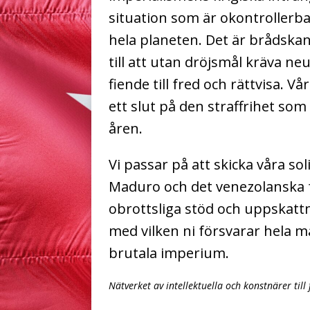
situation som är okontroller
hela planeten. Det är brådskan
till att utan dröjsmål kräva 
fiende till fred och rättvisa. 
ett slut på den straffrihet so
åren.
Vi passar på att skicka våra sol
Maduro och det venezolanska f
obrottsliga stöd och uppskat
med vilken ni försvarar hela m
brutala imperium.
Nätverket av intellektuella och konstnärer til