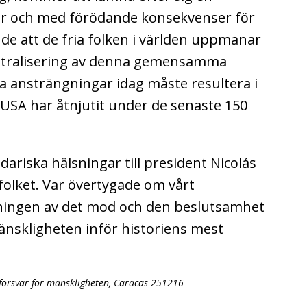
bar och med förödande konsekvenser för
de att de fria folken i världen uppmanar
neutralisering av denna gemensamma
Våra ansträngningar idag måste resultera i
m USA har åtnjutit under de senaste 150
idariska hälsningar till president Nicolás
olket. Var övertygade om vårt
tningen av det mod och den beslutsamhet
änskligheten inför historiens mest
l försvar för mänskligheten, Caracas 251216