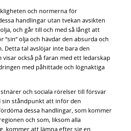
skligheten och normerna för
r dessa handlingar utan tvekan avsikten
lja, och går till och med så långt att
ör ”sin” olja och hävdar den absurda och
. Detta tal avslöjar inte bara den
an visar också på faran med ett ledarskap
dringen med påhittade och lögnaktiga
stnärer och sociala rörelser till försvar
d sin ståndpunkt att inför den
 fördöma dessa handlingar, som kommer
 regionen och som, liksom alla
g, kommer att lämna efter sig en