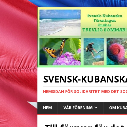
SVENSK-KUBANSK
HEMSIDAN FÖR SOLIDARITET MED DET SO
HEM
VÅR FÖRENING
OM KUB