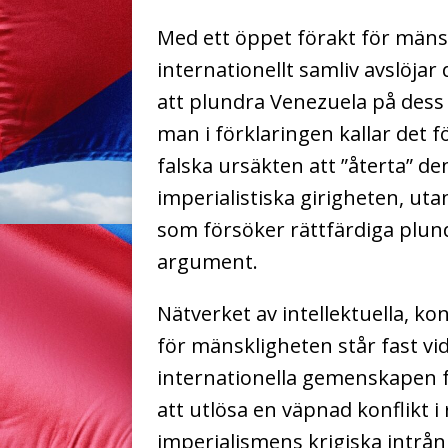
Med ett öppet förakt för män
internationellt samliv avslöja
att plundra Venezuela på dess o
man i förklaringen kallar det f
falska ursäkten att ”återta” den
imperialistiska girigheten, ut
som försöker rättfärdiga plun
argument.
Nätverket av intellektuella, kon
för mänskligheten står fast vi
internationella gemenskapen
att utlösa en väpnad konflikt i
imperialismens krigiska intrån