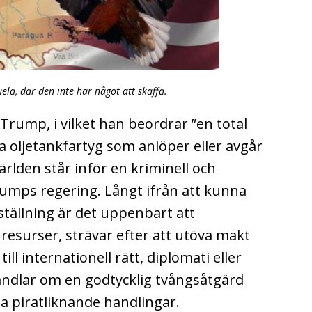
la, där den inte har något att skaffa.
Trump, i vilket han beordrar ”en total
la oljetankfartyg som anlöper eller avgår
världen står inför en kriminell och
rumps regering. Långt ifrån att kunna
ställning är det uppenbart att
r resurser, strävar efter att utöva makt
ll internationell rätt, diplomati eller
handlar om en godtycklig tvångsåtgärd
na piratliknande handlingar.