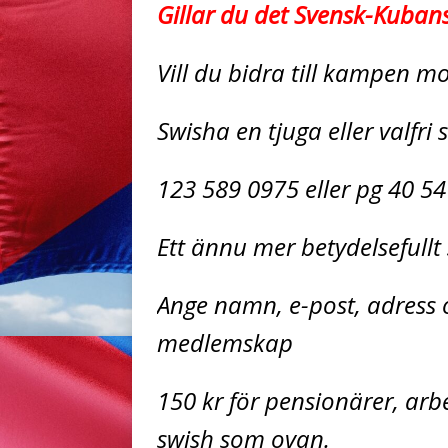
Gillar du det Svensk-Kuban
Vill du bidra till kampen 
Swisha en tjuga eller valfri
123 589 0975 eller pg 40 54
Ett ännu mer betydelsefull
Ange namn, e-post, adress o
medlemskap
150 kr för pensionärer, ar
swish som ovan.