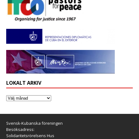
LOKALT ARKIV
Svensk-Kubanska föreningen
Besöksadress:
Solidaritetsrörelsens Hus