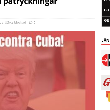
 påtryckningar”
BL
BU
GE
uba
,
USA:s blockad
0
LÄN