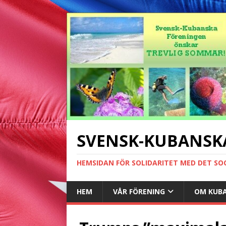
SVENSK-KUBANSK
HEMSIDAN FÖR SOLIDARITET MED DET SO
HEM
VÅR FÖRENING
OM KUB