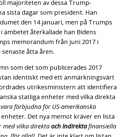
öll majoriteten av dessa Trump-
ina sista dagar som president. Han
ndumet den 14 januari, men på Trumps
 i ämbetet återkallade han Bidens
ps memorandum från juni 2017 i
e senaste åtta åren.
n som det som publicerades 2017
stan identiskt med ett anmärkningsvärt
rdrades utrikesministern att identifiera
banska statliga enheter med vilka direkta
e vara förbjudna för US-amerikanska
 enheter. Det nya memot kräver en lista
r
med vilka direkta
och indirekta
finansiella
a. [för alla!].
Det är inte klart om listan