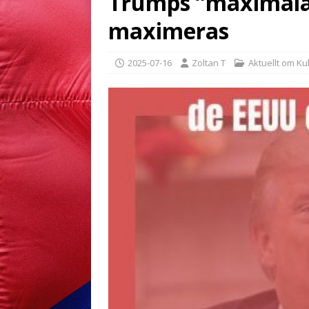
Trumps ”maximala
maximeras
2025-07-16
Zoltan T
Aktuellt om K