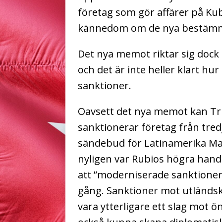
företag som gör affärer på Kub
kännedom om de nya bestämm
Det nya memot riktar sig dock 
och det är inte heller klart hu
sanktioner.
Oavsett det nya memot kan Tr
sanktionerar företag från tredj
sändebud för Latinamerika Mau
nyligen var Rubios högra hand i
att ”moderniserade sanktioner”
gång.
Sanktioner mot utländsk
vara ytterligare ett slag mot 