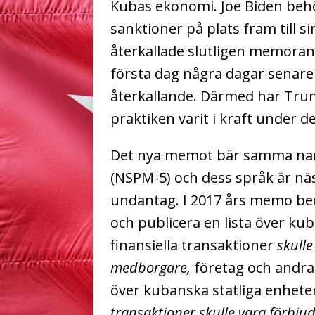
Kubas ekonomi.
Joe Biden beh
sanktioner på plats fram till s
återkallade slutligen memora
första dag några dagar senare
återkallande.
Därmed har Trum
praktiken varit i kraft under d
Det nya memot bär samma nam
(NSPM-5) och dess språk är nä
undantag.
I 2017 års memo beo
och publicera en lista över ku
finansiella transaktioner
skull
medborgare,
företag och andra
över kubanska statliga enhete
transaktioner skulle vara förbjudn