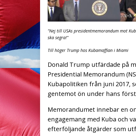
”Nej till USAs presidentmemorandum mot Kuba
ska segra!”
Till höger Trump hos Kubamaffian i Miami
Donald Trump utfärdade på må
Presidential Memorandum (NS
Kubapolitiken från juni 2017, 
gentemot ön under hans förs
Memorandumet innebar en oms
engagemang med Kuba och var 
efterföljande åtgärder som utf