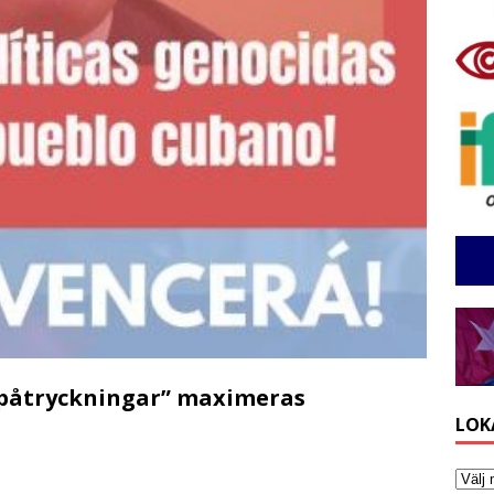
påtryckningar” maximeras
LOK