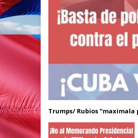
Trumps/ Rubios ”maximala 