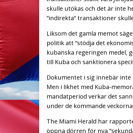
skulle utökas och det är inte he
”indirekta” transaktioner skul
Liksom det gamla memot säger
politik att ”stödja det ekono
kubanska regeringen medel, g
till Kuba och sanktionera spec
Dokumentet i sig innebär inte
Men i likhet med Kuba-memo
mandatperiod verkar det sanno
under de kommande veckorna
The Miami Herald har rapport
öppna dörren för nya ”sekundä