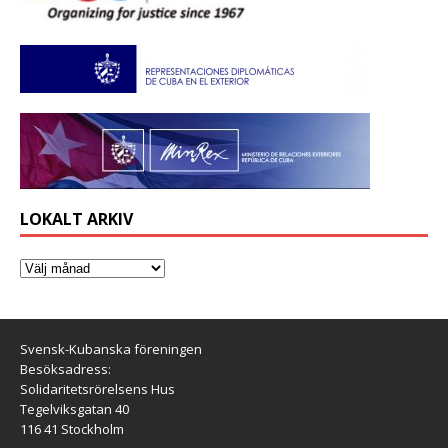
LOKALT ARKIV
Svensk-Kubanska föreningen
Besöksadress:
Solidaritetsrörelsens Hus
Tegelviksgatan 40
116 41 Stockholm