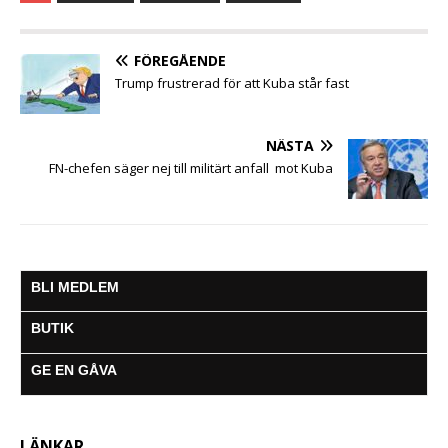
e
t
t
s
i
e
a
b
t
s
e
l
g
o
e
A
n
r
o
r
p
g
a
FÖREGÅENDE
k
p
e
m
Trump frustrerad för att Kuba står fast
r
NÄSTA
FN-chefen säger nej till militärt anfall mot Kuba
BLI MEDLEM
BUTIK
GE EN GÅVA
LÄNKAR