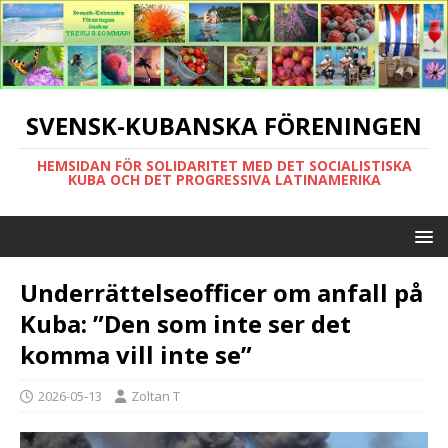
SVENSK-KUBANSKA FÖRENINGEN
HEMSIDAN FÖR SOLIDARITET MED DET SOCIALISTISKA
KUBA OCH DET PROGRESSIVA LATINAMERIKA
Underrättelseofficer om anfall på
Kuba: ”Den som inte ser det
komma vill inte se”
2026-05-13
Zoltan T