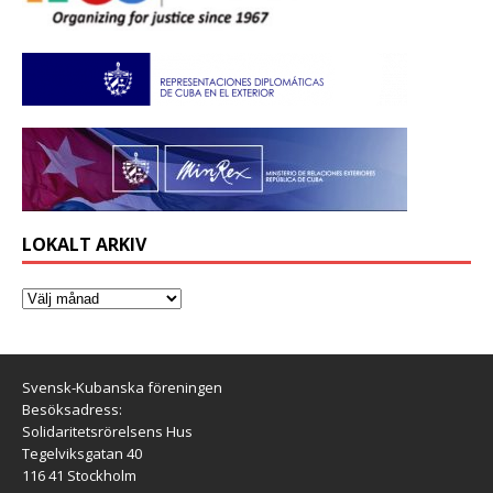
LOKALT ARKIV
Svensk-Kubanska föreningen
Besöksadress:
Solidaritetsrörelsens Hus
Tegelviksgatan 40
116 41 Stockholm