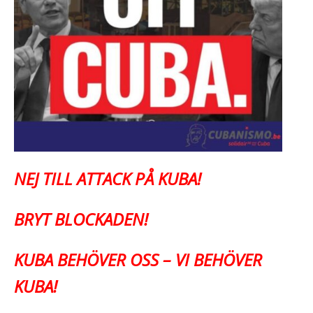
NEJ TILL ATTACK PÅ KUBA!
BRYT BLOCKADEN!
KUBA BEHÖVER OSS – VI BEHÖVER
KUBA!