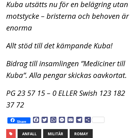
Kuba utsätts nu för en belägring utan
motstycke – bristerna och behoven är
enorma
Allt stöd till det kämpande Kuba!
Bidrag till insamlingen ”Mediciner till
Kuba”. Alla pengar skickas oavkortat.
PG 23 57 15 – 0 ELLER Swish 123 182
37 72
F
T
W
M
E
T
D
Share
a
w
h
e
m
e
e
c
i
a
s
a
l
l
ANFALL
MILITÄR
ROMAY