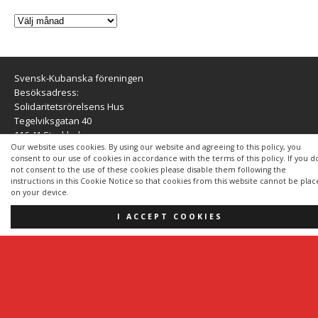
Svensk-Kubanska föreningen
Besöksadress:
Solidaritetsrörelsens Hus
Tegelviksgatan 40
116 41 Stockholm
Our website uses cookies. By using our website and agreeing to this policy, you
consent to our use of cookies in accordance with the terms of this policy. If you d
Besökstid:
not consent to the use of these cookies please disable them following the
Onsdagar kl 09-15
instructions in this Cookie Notice so that cookies from this website cannot be pla
Tel: 08 – 31 95 30
on your device.
E-post:
info@svensk-kubanska.se
I ACCEPT COOKIES
Svensk-Kubanska Föreningen
pg 40 54 11–0
Swish 123 589 09 75
Insamlingskontot Mediciner för Kuba
pg 23 57 15-0