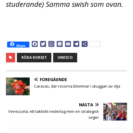
studerande) Samma swish som ovan.
F
T
W
M
E
T
D
Share
a
w
h
e
m
e
e
c
i
a
s
a
l
l
RÖDA KORSET
UNESCO
e
t
t
s
i
e
a
b
t
s
e
l
g
o
e
A
n
r
o
r
p
g
a
FÖREGÅENDE
k
p
e
m
Caracas, där rosorna blommar i skuggan av olja
r
NÄSTA
Venezuela: ett taktiskt nederlag men en strategisk
seger