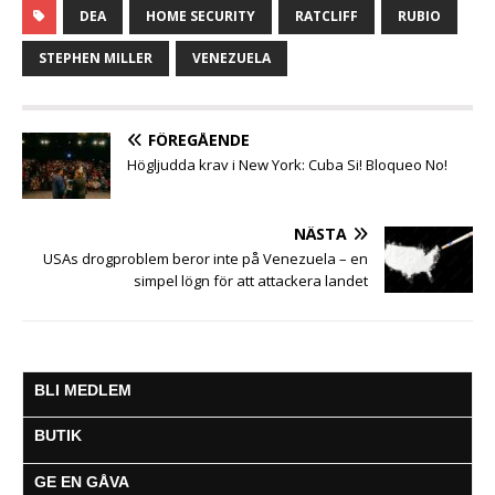
c
i
a
s
a
l
l
DEA
HOME SECURITY
RATCLIFF
RUBIO
e
t
t
s
i
e
a
b
t
s
e
l
g
STEPHEN MILLER
VENEZUELA
o
e
A
n
r
o
r
p
g
a
k
p
e
m
FÖREGÅENDE
r
Högljudda krav i New York: Cuba Si! Bloqueo No!
NÄSTA
USAs drogproblem beror inte på Venezuela – en
simpel lögn för att attackera landet
BLI MEDLEM
BUTIK
GE EN GÅVA