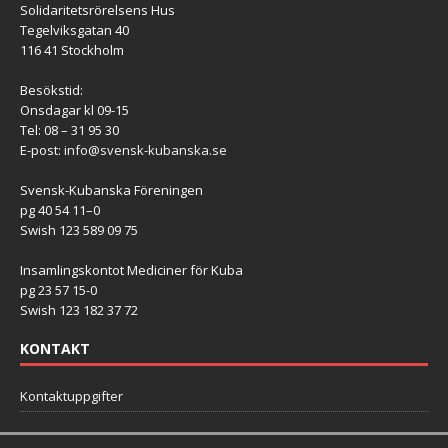
Solidaritetsrörelsens Hus
Tegelviksgatan 40
116 41 Stockholm
Besökstid:
Onsdagar kl 09-15
Tel: 08 – 31 95 30
E-post:
info@svensk-kubanska.se
Svensk-Kubanska Föreningen
pg 40 54 11–0
Swish 123 589 09 75
Insamlingskontot Mediciner för Kuba
pg 23 57 15-0
Swish 123 182 37 72
KONTAKT
Kontaktuppgifter