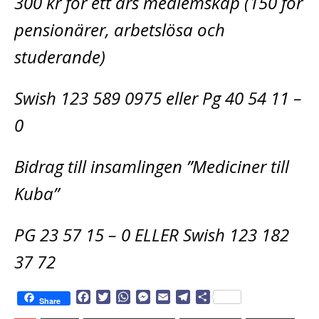
300 kr för ett års medlemskap (150 för
pensionärer, arbetslösa och
studerande)
Swish 123 589 0975 eller Pg 40 54 11 –
0
Bidrag till insamlingen ”Mediciner till
Kuba”
PG 23 57 15 – 0 ELLER Swish 123 182
37 72
F
T
W
M
E
T
D
Share
a
w
h
e
m
e
e