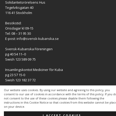
Solidaritetsrörelsens Hus
Tegelviksgatan 40
116 41 Stockholm
Besökstid:
Onsdagar kl 09-15
Tel: 08 – 31 95 30
E-post:
info@svensk-kubanska.se
Svensk-Kubanska Föreningen
pg 40 54 11–0
Swish 123 589 09 75
Insamlingskontot Mediciner för Kuba
pg 23 57 15-0
Swish 123 182 37 72
KONTAKT
Our website uses cookies. By using our website and agreeing to this policy, you
consent to our use of cookies in accordance with the terms of this policy. If you d
not consent to the use of these cookies please disable them following the
Kontaktuppgifter
instructions in this Cookie Notice so that cookies from this website cannot be pla
on your device.
I ACCEPT COOKIES