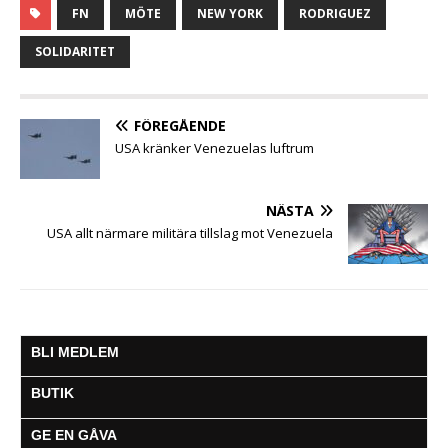
c
i
a
s
a
l
l
FN
MÖTE
NEW YORK
RODRIGUEZ
e
t
t
s
i
e
a
b
t
s
e
l
g
SOLIDARITET
o
e
A
n
r
o
r
p
g
a
k
p
e
m
FÖREGÅENDE
r
USA kränker Venezuelas luftrum
NÄSTA
USA allt närmare militära tillslag mot Venezuela
BLI MEDLEM
BUTIK
GE EN GÅVA