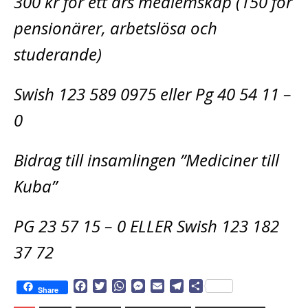
300 kr för ett års medlemskap (150 för
pensionärer, arbetslösa och
studerande)
Swish 123 589 0975 eller Pg 40 54 11 –
0
Bidrag till insamlingen ”Mediciner till
Kuba”
PG 23 57 15 – 0 ELLER Swish 123 182
37 72
F
T
W
M
E
T
D
Share
a
w
h
e
m
e
e