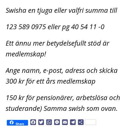
Swisha en tjuga eller valfri summa till
123 589 0975 eller pg 40 54 11 -0
Ett ännu mer betydelsefullt stöd är
medlemskap!
Ange namn, e-post, adress och skicka
300 kr för ett års medlemskap
150 kr för pensionärer, arbetslösa och
studerande) Samma swish som ovan.
F
T
W
M
E
T
D
Share