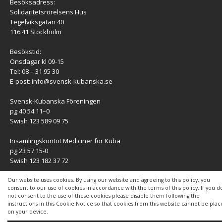
Besöksadress:
Solidaritetsrörelsens Hus
Tegelviksgatan 40
116 41 Stockholm
Besökstid:
Onsdagar kl 09-15
Tel: 08 – 31 95 30
E-post:
info@svensk-kubanska.se
Svensk-Kubanska Föreningen
pg 40 54 11–0
Swish 123 589 09 75
Insamlingskontot Mediciner för Kuba
pg 23 57 15-0
Swish 123 182 37 72
KONTAKT
Our website uses cookies. By using our website and agreeing to this policy, you
consent to our use of cookies in accordance with the terms of this policy. If you d
not consent to the use of these cookies please disable them following the
Kontaktuppgifter
instructions in this Cookie Notice so that cookies from this website cannot be pla
on your device.