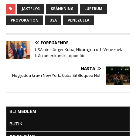
a
w
h
e
m
e
e
c
i
a
s
a
l
l
JAKTFLYG
KRÄNKNING
LUFTRUM
e
t
t
s
i
e
a
b
t
s
e
l
g
PROVOKATION
USA
VENEZUELA
o
e
A
n
r
o
r
p
g
a
k
p
e
m
FÖREGÅENDE
r
USA utestänger Kuba, Nicaragua och Venezuela
från amerikanskt toppmöte
NÄSTA
Högljudda krav i New York: Cuba Si! Bloqueo No!
BLI MEDLEM
BUTIK