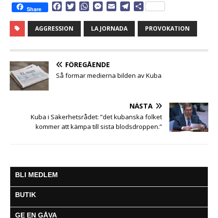
F
T
W
M
E
T
D
Share
a
w
h
e
m
e
e
c
i
a
s
a
l
l
AGGRESSION
LA JORNADA
PROVOKATION
e
t
t
s
i
e
a
b
t
s
e
l
g
o
e
A
n
r
o
r
p
g
a
FÖREGÅENDE
k
p
e
m
Så formar medierna bilden av Kuba
r
NÄSTA
Kuba i Säkerhetsrådet: ”det kubanska folket
kommer att kämpa till sista blodsdroppen.”
BLI MEDLEM
BUTIK
GE EN GÅVA