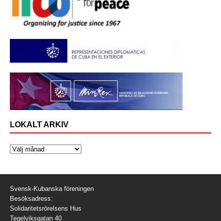
LOKALT ARKIV
Svensk-Kubanska föreningen
Besöksadress:
Solidaritetsrörelsens Hus
Tegelviksgatan 40