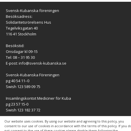
Svensk-Kubanska föreningen
Besöksadress:
Solidaritetsrörelsens Hus
Tegelviksgatan 40
116 41 Stockholm
Besökstid:
Onsdagar kl 09-15
Tel: 08 – 31 95 30
E-post:
info@svensk-kubanska.se
Svensk-Kubanska Föreningen
pg 40 54 11–0
Swish 123 589 09 75
Insamlingskontot Mediciner för Kuba
pg 23 57 15-0
Swish 123 182 37 72
KONTAKT
Our website uses cookies. By using our website and agreeing to this policy, you
consent to our use of cookies in accordance with the terms of this policy. If you d
not consent to the use of these cookies please disable them following the