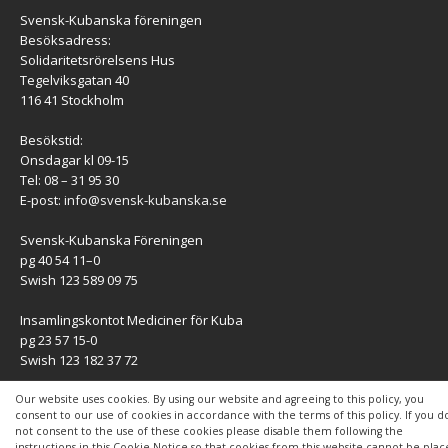
Svensk-Kubanska föreningen
Besöksadress:
Solidaritetsrörelsens Hus
Tegelviksgatan 40
116 41 Stockholm
Besökstid:
Onsdagar kl 09-15
Tel: 08 – 31 95 30
E-post:
info@svensk-kubanska.se
Svensk-Kubanska Föreningen
pg 40 54 11–0
Swish 123 589 09 75
Insamlingskontot Mediciner för Kuba
pg 23 57 15-0
Swish 123 182 37 72
KONTAKT
Our website uses cookies. By using our website and agreeing to this policy, you
consent to our use of cookies in accordance with the terms of this policy. If you d
not consent to the use of these cookies please disable them following the
Kontaktuppgifter
instructions in this Cookie Notice so that cookies from this website cannot be pla