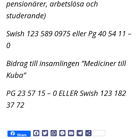
pensionärer, arbetslösa och
studerande)
Swish 123 589 0975 eller Pg 40 54 11 –
0
Bidrag till insamlingen ”Mediciner till
Kuba”
PG 23 57 15 – 0 ELLER Swish 123 182
37 72
F
T
W
M
E
T
D
Share