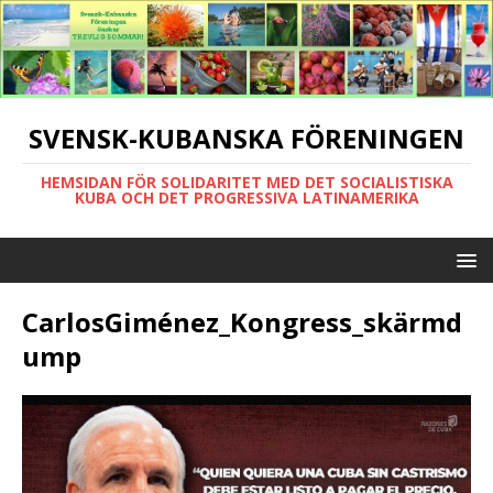
SVENSK-KUBANSKA FÖRENINGEN
HEMSIDAN FÖR SOLIDARITET MED DET SOCIALISTISKA
KUBA OCH DET PROGRESSIVA LATINAMERIKA
CarlosGiménez_Kongress_skärmd
ump