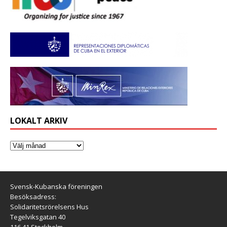
LOKALT ARKIV
Svensk-Kubanska föreningen
Besöksadress:
Solidaritetsrörelsens Hus
Tegelviksgatan 40
116 41 Stockholm