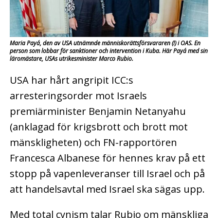
Maria Payá, den av USA utnämnde människorättsförsvararen (!) i OAS. En
person som lobbar för sanktioner och intervention i Kuba. Här Payá med sin
läromästare, USAs utrikesminister Marco Rubio.
USA har hårt angripit ICC:s
arresteringsorder mot Israels
premiärminister Benjamin Netanyahu
(anklagad för krigsbrott och brott mot
mänskligheten) och FN-rapportören
Francesca Albanese för hennes krav på ett
stopp på vapenleveranser till Israel och på
att handelsavtal med Israel ska sägas upp.
Med total cynism talar Rubio om mänskliga