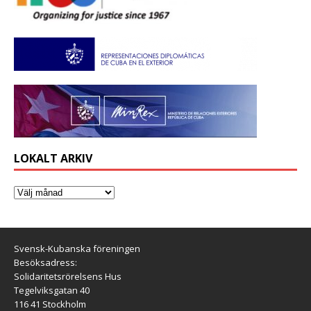
LOKALT ARKIV
Svensk-Kubanska föreningen
Besöksadress:
Solidaritetsrörelsens Hus
Tegelviksgatan 40
116 41 Stockholm