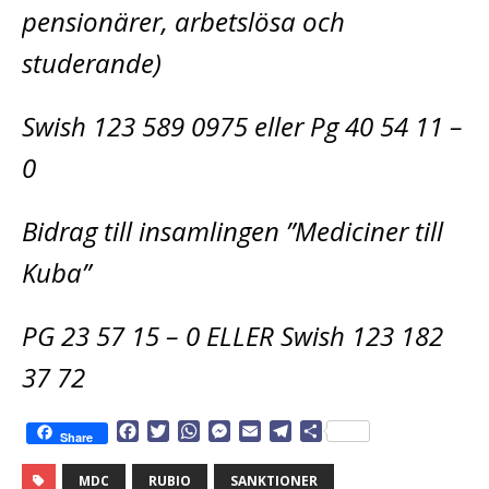
pensionärer, arbetslösa och
studerande)
Swish 123 589 0975 eller Pg 40 54 11 –
0
Bidrag till insamlingen ”Mediciner till
Kuba”
PG 23 57 15 – 0 ELLER Swish 123 182
37 72
F
T
W
M
E
T
D
Share
a
w
h
e
m
e
e
c
i
a
s
a
l
l
MDC
RUBIO
SANKTIONER