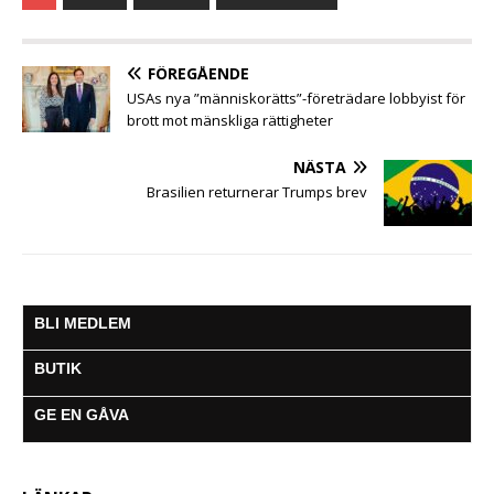
e
t
t
s
i
e
a
b
t
s
e
l
g
o
e
A
n
r
o
r
p
g
a
FÖREGÅENDE
k
p
e
m
USAs nya ”människorätts”-företrädare lobbyist för
r
brott mot mänskliga rättigheter
NÄSTA
Brasilien returnerar Trumps brev
BLI MEDLEM
BUTIK
GE EN GÅVA