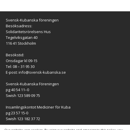
Svensk-Kubanska föreningen
Besöksadress:
Solidaritetsrörelsens Hus
Tegelviksgatan 40
116 41 Stockholm
Besökstid:
Onsdagar kl 09-15
Tel: 08 – 31 95 30
E-post:
info@svensk-kubanska.se
Svensk-Kubanska Föreningen
pg 40 54 11–0
Swish 123 589 09 75
Insamlingskontot Mediciner för Kuba
pg 23 57 15-0
Swish 123 182 37 72
KONTAKT