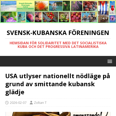
SVENSK-KUBANSKA FÖRENINGEN
HEMSIDAN FÖR SOLIDARITET MED DET SOCIALISTISKA
KUBA OCH DET PROGRESSIVA LATINAMERIKA
USA utlyser nationellt nödläge på
grund av smittande kubansk
glädje
2026-02-07
Zoltan T