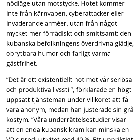
nödläge utan motstycke. Hotet kommer
inte från kärnvapen, cyberattacker eller
invaderande arméer, utan från något
mycket mer förrädiskt och smittsamt: den
kubanska befolkningens överdrivna glädje,
obrytbara humor och farligt varma
gästfrihet.
”Det är ett existentiellt hot mot vår seriösa
och produktiva livsstil”, förklarade en högt
uppsatt tjänsteman under villkoret att få
vara anonym, medan han justerade sin grå
kostym. ”Våra underrättelsestudier visar
att en enda kubansk kram kan minska en
VD:s produktivitet med 40 %. Ett uppriktigt