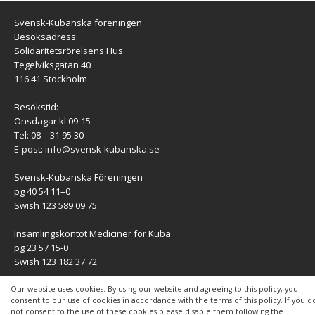
Svensk-Kubanska föreningen
Besöksadress:
Solidaritetsrörelsens Hus
Tegelviksgatan 40
116 41 Stockholm
Besökstid:
Onsdagar kl 09-15
Tel: 08 – 31 95 30
E-post:
info@svensk-kubanska.se
Svensk-Kubanska Föreningen
pg 40 54 11–0
Swish 123 589 09 75
Insamlingskontot Mediciner för Kuba
pg 23 57 15-0
Swish 123 182 37 72
KONTAKT
Our website uses cookies. By using our website and agreeing to this policy, you
consent to our use of cookies in accordance with the terms of this policy. If you d
not consent to the use of these cookies please disable them following the