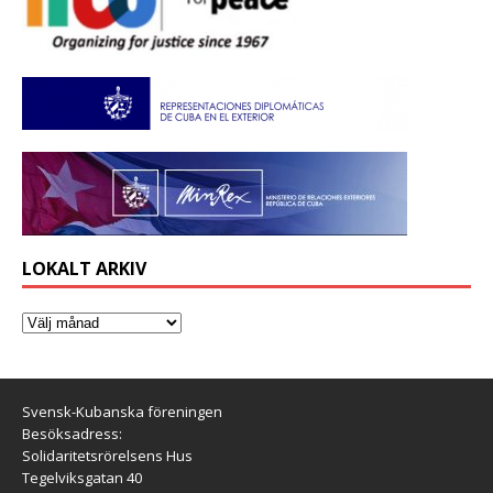
LOKALT ARKIV
Svensk-Kubanska föreningen
Besöksadress:
Solidaritetsrörelsens Hus
Tegelviksgatan 40