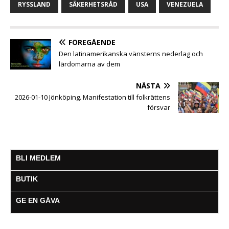
b
t
s
e
l
g
RYSSLAND
SÄKERHETSRÅD
USA
VENEZUELA
o
e
A
n
r
o
r
p
g
a
k
p
e
m
FÖREGÅENDE
r
Den latinamerikanska vänsterns nederlag och
lärdomarna av dem
NÄSTA
2026-01-10 Jönköping. Manifestation till folkrättens
försvar
BLI MEDLEM
BUTIK
GE EN GÅVA