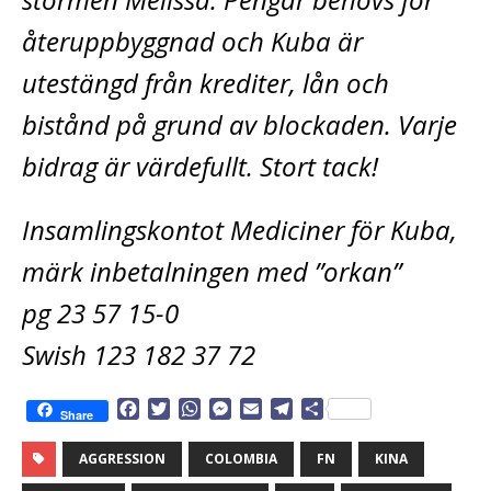
återuppbyggnad och Kuba är
utestängd från krediter, lån och
bistånd på grund av blockaden. Varje
bidrag är värdefullt. Stort tack!
Insamlingskontot Mediciner för Kuba,
märk inbetalningen med ”orkan”
pg 23 57 15-0
Swish 123 182 37 72
F
T
W
M
E
T
D
Share
a
w
h
e
m
e
e
c
i
a
s
a
l
l
AGGRESSION
COLOMBIA
FN
KINA
e
t
t
s
i
e
a