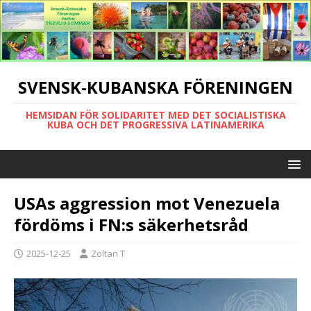
SVENSK-KUBANSKA FÖRENINGEN
HEMSIDAN FÖR SOLIDARITET MED DET SOCIALISTISKA
KUBA OCH DET PROGRESSIVA LATINAMERIKA
USAs aggression mot Venezuela
fördöms i FN:s säkerhetsråd
2025-12-25
Zoltan T