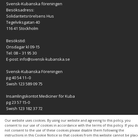
Svensk-Kubanska föreningen
Besöksadress:
Solidaritetsrörelsens Hus
Tegelviksgatan 40
116 41 Stockholm
Besökstid:
Onsdagar kl 09-15
Tel: 08 – 31 95 30
E-post:
info@svensk-kubanska.se
Svensk-Kubanska Föreningen
pg 40 54 11–0
Swish 123 589 09 75
Insamlingskontot Mediciner för Kuba
pg 23 57 15-0
Swish 123 182 37 72
KONTAKT
Our website uses cookies. By using our website and agreeing to this policy, you
consent to our use of cookies in accordance with the terms of this policy. If you d
not consent to the use of these cookies please disable them following the
Kontaktuppgifter
instructions in this Cookie Notice so that cookies from this website cannot be pla