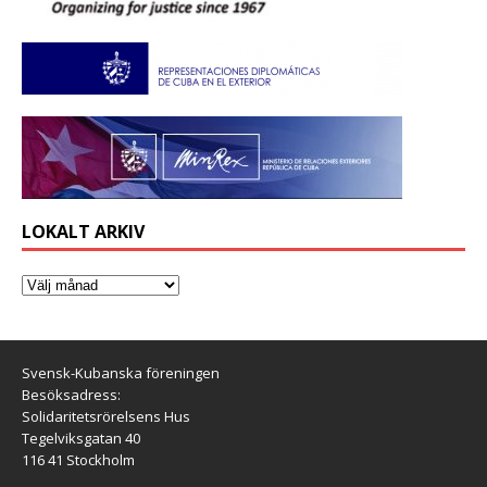
LOKALT ARKIV
Svensk-Kubanska föreningen
Besöksadress:
Solidaritetsrörelsens Hus
Tegelviksgatan 40
116 41 Stockholm