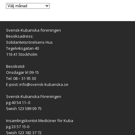
Svensk-Kubanska föreningen
Besöksadress:
Solidaritetsrörelsens Hus
Tegelviksgatan 40
116 41 Stockholm
Besökstid:
Onsdagar kl 09-15
Tel: 08 – 31 95 30
E-post:
info@svensk-kubanska.se
Svensk-Kubanska Föreningen
pg 40 54 11–0
Swish 123 589 09 75
Insamlingskontot Mediciner för Kuba
pg 23 57 15-0
Swish 123 182 37 72