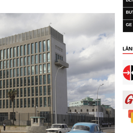
BL
BU
GE
LÄN