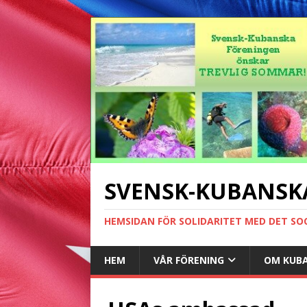
SVENSK-KUBANSK
HEMSIDAN FÖR SOLIDARITET MED DET SO
HEM
VÅR FÖRENING
OM KUB