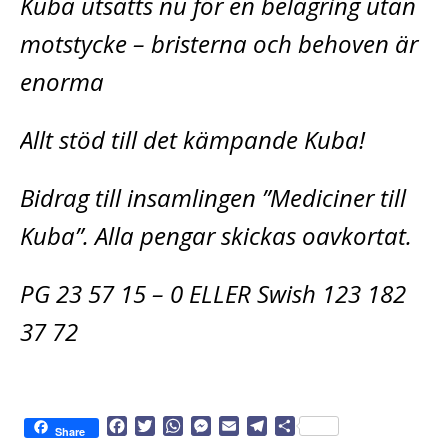
Kuba utsätts nu för en belägring utan
motstycke – bristerna och behoven är
enorma
Allt stöd till det kämpande Kuba!
Bidrag till insamlingen ”Mediciner till
Kuba”. Alla pengar skickas oavkortat.
PG 23 57 15 – 0 ELLER Swish 123 182
37 72
F
T
W
M
E
T
D
Share
a
w
h
e
m
e
e