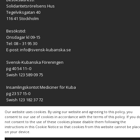
Solidaritetsrörelsens Hus
Tegelviksgatan 40
116 41 Stockholm
Besökstid:
Onsdagar kl 09-15
Tel: 08 – 31 95 30
E-post:
info@svensk-kubanska.se
Svensk-Kubanska Föreningen
pg 40 54 11–0
Swish 123 589 09 75
Insamlingskontot Mediciner för Kuba
pg 23 57 15-0
Swish 123 182 37 72
KONTAKT
Our website uses cookies. By using our website and agreeing to this policy, you
consent to our use of cookies in accordance with the terms of this policy. If you d
not consent to the use of these cookies please disable them following the
Kontaktuppgifter
instructions in this Cookie Notice so that cookies from this website cannot be pla
on your device.