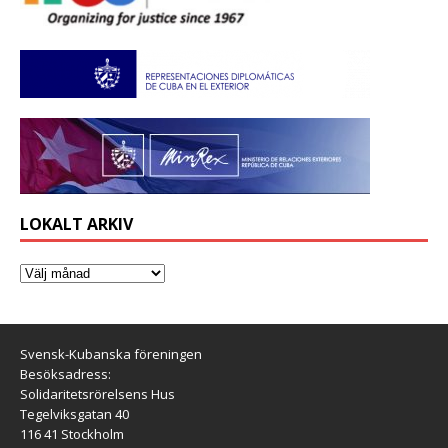
LOKALT ARKIV
Svensk-Kubanska föreningen
Besöksadress:
Solidaritetsrörelsens Hus
Tegelviksgatan 40
116 41 Stockholm