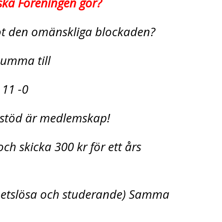
ska Föreningen gör?
mot den omänskliga blockaden?
 summa till
 11 -0
t stöd är medlemskap!
ch skicka 300 kr för ett års
rbetslösa och studerande) Samma