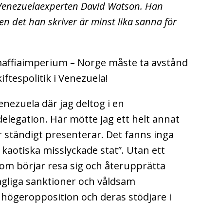
n Venezuelaexperten David Watson. Han
en det han skriver är minst lika sanna för
 maffiaimperium – Norge måste ta avstånd
ftespolitik i Venezuela!
enezuela där jag deltog i en
delegation. Här mötte jag ett helt annat
 ständigt presenterar. Det fanns inga
 kaotiska misslyckade stat”. Utan ett
 som börjar resa sig och återupprätta
agliga sanktioner och våldsam
 högeropposition och deras stödjare i