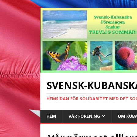
SVENSK-KUBANSK
HEMSIDAN FÖR SOLIDARITET MED DET SO
HEM
VÅR FÖRENING
OM KUB