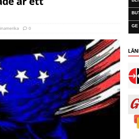
ade är ett
BL
BU
GE
tinamerika
0
LÄN