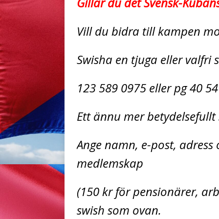
Gillar du det Svensk-Kuban
Vill du bidra till kampen 
Swisha en tjuga eller valfri
123 589 0975 eller pg 40 54
Ett ännu mer betydelsefull
Ange namn, e-post, adress o
medlemskap
(150 kr för pensionärer, a
swish som ovan.