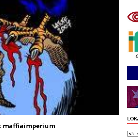
LOK
tt maffiaimperium