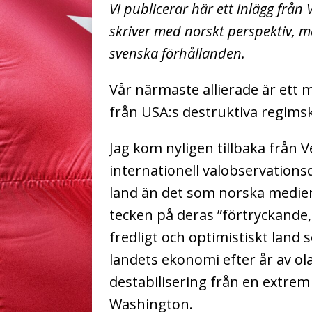
Vi publicerar här ett inlägg frå
skriver med norskt perspektiv, m
svenska förhållanden.
Vår närmaste allierade är ett
från USA:s destruktiva regimski
Jag kom nyligen tillbaka från V
internationell valobservations
land än det som norska medier
tecken på deras ”förtryckande,
fredligt och optimistiskt land
landets ekonomi efter år av ol
destabilisering från en extrem
Washington.