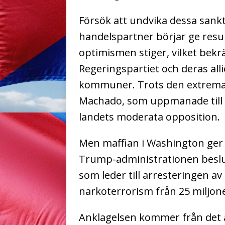
Försök att undvika dessa sankt
handelspartner börjar ge resul
optimismen stiger, vilket bekrä
Regeringspartiet och deras alli
kommuner. Trots den extrema 
Machado, som uppmanade till bo
landets moderata opposition.
Men maffian i Washington ger s
Trump-administrationen beslut
som leder till arresteringen a
narkoterrorism från 25 miljoner 
Anklagelsen kommer från det