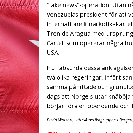
”fake news”-operation. Utan n
Venezuelas president för att va
internationellt narkotikakartell,
Tren de Aragua med ursprung i 
Cartel, som opererar några hun
USA.
Hur absurda dessa anklagelser 
två olika regeringar, infört s
samma påhittade och grundlösa
dags att Norge slutar knäböja
börjar föra en oberoende och t
David Watson, Latin-Amerikagruppen i Bergen,