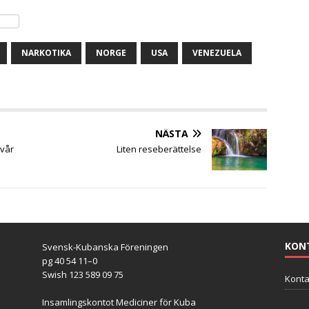
NARKOTIKA
NORGE
USA
VENEZUELA
NÄSTA
 vår
Liten reseberättelse
KON
Svensk-Kubanska Föreningen
pg 40 54 11–0
Swish 123 589 09 75
Konta
Insamlingskontot Mediciner för Kuba