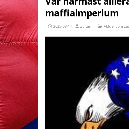
Vår närmast allier
maffiaimperium
2025-08-14
Zoltan T
Aktuellt om La