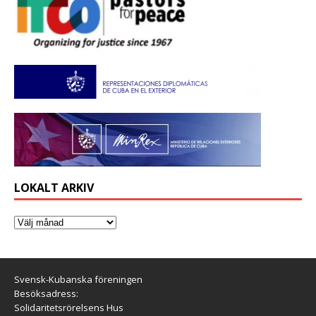
LOKALT ARKIV
Svensk-Kubanska föreningen
Besöksadress:
Solidaritetsrörelsens Hus