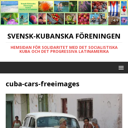
SVENSK-KUBANSKA FÖRENINGEN
HEMSIDAN FÖR SOLIDARITET MED DET SOCIALISTISKA
KUBA OCH DET PROGRESSIVA LATINAMERIKA
cuba-cars-freeimages