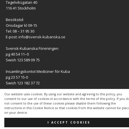
Tegelviksgatan 40
116 41 Stockholm
Besökstid:
Onsdagar kl 09-15
Tel: 08 – 31 95 30
E-post:
info@svensk-kubanska.se
Svensk-Kubanska Föreningen
pg 40 54 11–0
Swish 123 589 09 75
Insamlingskontot Mediciner för Kuba
pg 23 57 15-0
Swish 123 182 37 72
KONTAKT
Our website uses cookies. By using our website and agreeing to this policy, you
consent to our use of cookies in accordance with the terms of this policy. If you d
not consent to the use of these cookies please disable them following the
Kontaktuppgifter
instructions in this Cookie Notice so that cookies from this website cannot be pla
on your device.
I ACCEPT COOKIES
Copyright © 2026 | WordPress-tema av
MH Themes