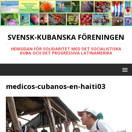
SVENSK-KUBANSKA FÖRENINGEN
HEMSIDAN FÖR SOLIDARITET MED DET SOCIALISTISKA
KUBA OCH DET PROGRESSIVA LATINAMERIKA
medicos-cubanos-en-haiti03