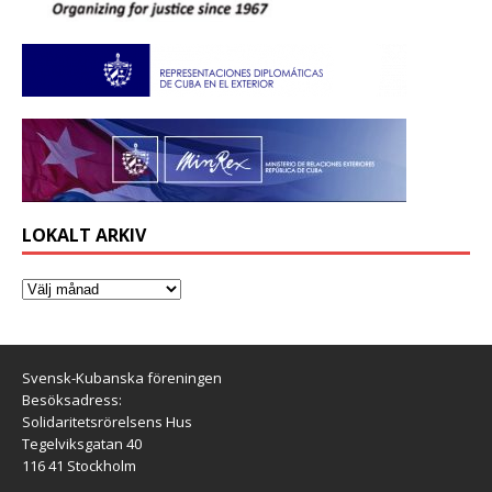
LOKALT ARKIV
Svensk-Kubanska föreningen
Besöksadress:
Solidaritetsrörelsens Hus
Tegelviksgatan 40
116 41 Stockholm