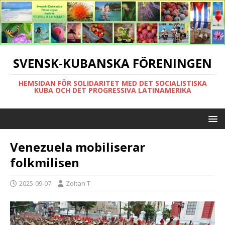
SVENSK-KUBANSKA FÖRENINGEN
HEMSIDAN FÖR SOLIDARITET MED DET SOCIALISTISKA
KUBA OCH DET PROGRESSIVA LATINAMERIKA
Venezuela mobiliserar
folkmilisen
2025-09-07
Zoltan T