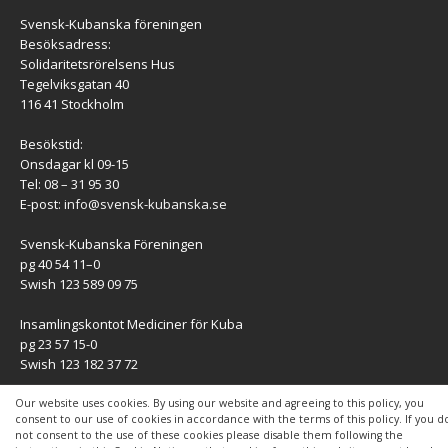
Svensk-Kubanska föreningen
Besöksadress:
Solidaritetsrörelsens Hus
Tegelviksgatan 40
116 41 Stockholm
Besökstid:
Onsdagar kl 09-15
Tel: 08 – 31 95 30
E-post:
info@svensk-kubanska.se
Svensk-Kubanska Föreningen
pg 40 54 11–0
Swish 123 589 09 75
Insamlingskontot Mediciner för Kuba
pg 23 57 15-0
Swish 123 182 37 72
KONTAKT
Our website uses cookies. By using our website and agreeing to this policy, you
consent to our use of cookies in accordance with the terms of this policy. If you d
not consent to the use of these cookies please disable them following the