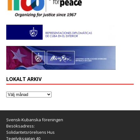
LOKALT ARKIV
Svensk-Kubanska föreningen
Besöksadress:
Solidaritetsrörelsens Hus
Tegelviksgatan 40