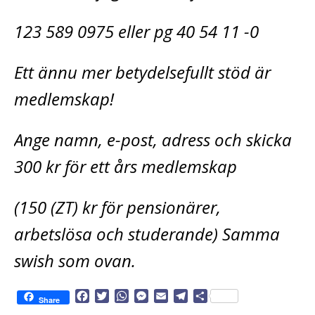
123 589 0975 eller pg 40 54 11 -0
Ett ännu mer betydelsefullt stöd är
medlemskap!
Ange namn, e-post, adress och skicka
300 kr för ett års medlemskap
(150 (ZT) kr för pensionärer,
arbetslösa och studerande) Samma
swish som ovan.
F
T
W
M
E
T
D
Share
a
w
h
e
m
e
e