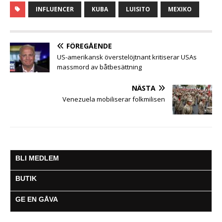
c
i
a
s
a
l
l
INFLUENCER
KUBA
LUISITO
MEXIKO
e
t
t
s
i
e
a
b
t
s
e
l
g
o
e
A
n
r
o
r
p
g
a
FÖREGÅENDE
k
p
e
m
US-amerikansk överstelöjtnant kritiserar USAs
r
massmord av båtbesättning
NÄSTA
Venezuela mobiliserar folkmilisen
BLI MEDLEM
BUTIK
GE EN GÅVA