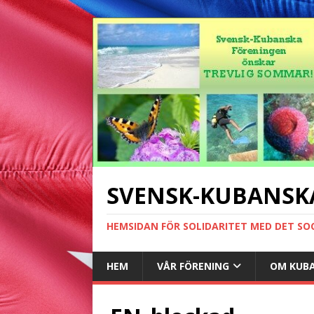
SVENSK-KUBANSK
HEMSIDAN FÖR SOLIDARITET MED DET SO
HEM
VÅR FÖRENING
OM KUB