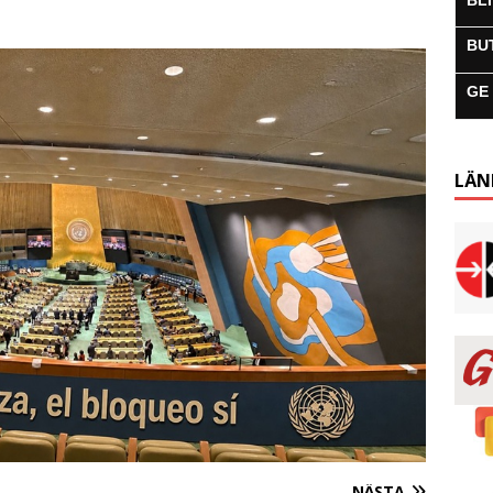
BL
BU
GE
LÄN
NÄSTA