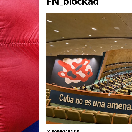
FN_blockad
FÖREGÅENDE