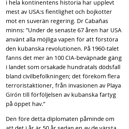
i hela kontinentens historia har upplevt
mest av USA:s fientlighet och bojkotter
mot en suverän regering. Dr Cabañas
minns: ”Under de senaste 67 åren har USA
använt alla möjliga vapen för att förstöra
den kubanska revolutionen. På 1960-talet
fanns det mer än 100 CIA-beväpnade gäng
i landet som orsakade hundratals dödsfall
bland civilbefolkningen; det förekom flera
terroristaktioner, från invasionen av Playa
Girón till förföljelsen av kubanska fartyg
på öppet hav.”
Den före detta diplomaten påminde om
att det i år är 50 år sedan en av de värsta