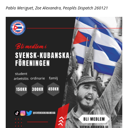
Pablo Meriguet, Zoe Alexandra, People´s Dispatch 260121