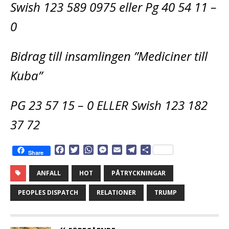
Swish 123 589 0975 eller Pg 40 54 11 –
0
Bidrag till insamlingen ”Mediciner till
Kuba”
PG 23 57 15 – 0 ELLER Swish 123 182
37 72
F
T
W
M
E
T
D
Share
a
w
h
e
m
e
e
c
i
a
s
a
l
l
ANFALL
HOT
PÅTRYCKNINGAR
e
t
t
s
i
e
a
b
t
s
e
l
g
PEOPLES DISPATCH
RELATIONER
TRUMP
o
e
A
n
r
o
r
p
g
a
k
p
e
m