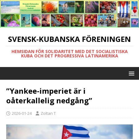
SVENSK-KUBANSKA FÖRENINGEN
HEMSIDAN FÖR SOLIDARITET MED DET SOCIALISTISKA
KUBA OCH DET PROGRESSIVA LATINAMERIKA
”Yankee-imperiet är i
oåterkallelig nedgång”
2026-01-24
Zoltan T